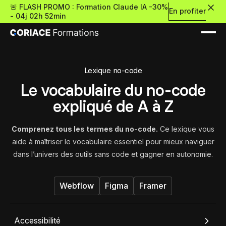
🚨 FLASH PROMO : Formation Claude IA -30%
En profiter
-
04j 02h 52min
Lexique no-code
Le vocabulaire du no-code
expliqué de A à Z
Nouveau
Comprenez tous les termes du no-code.
Ce lexique vous
aide à maîtriser le vocabulaire essentiel pour mieux naviguer
dans l’univers des outils sans code et gagner en autonomie.
Re
Retour
Ressources Premium
Webflow
Figma
Framer
À propos
Retour
Formations gratui
Pour découvrir le no-c
Accessibilité