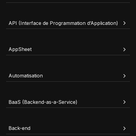
Contact
Scripts Webflow
Nos meilleurs scripts 
L'histoire de Coriace
API (Interface de Programmation d’Application)
Composants Fra
L'agence
L'équipe
Nos meilleurs composa
Devenir affilié(e)
AppSheet
Ressources & actualité
Blog
Automatisation
Lexique No-code
Les métiers du n
BaaS (Backend-as-a-Service)
Bibliothèque de si
Rejoins nous sur Youtu
Back-end