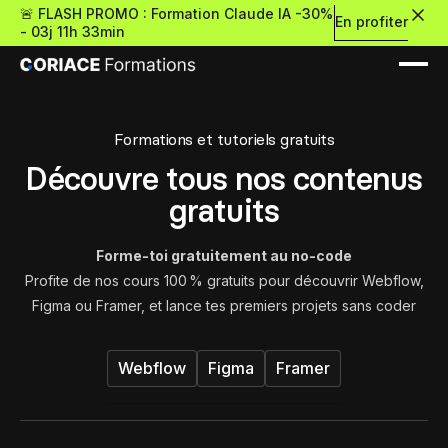
🚨 FLASH PROMO : Formation Claude IA -30%
En profiter
-
03j 11h 33min
Formations et tutoriels gratuits
Découvre tous nos contenus
gratuits
Nouveau
Forme-toi gratuitement au no-code
Profite de nos cours 100 % gratuits pour découvrir Webflow,
Figma ou Framer, et lance tes premiers projets sans coder
Re
Retour
Ressources Premium
Webflow
Figma
Framer
À propos
Retour
Formations gratui
Pour découvrir le no-c