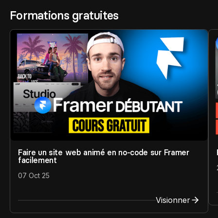
Contact
Formations gratuites
Scripts Webflow
Nos meilleurs scripts 
L'histoire de Coriace
Composants Fra
L'agence
L'équipe
Nos meilleurs composa
Devenir affilié(e)
Ressources & actualité
Blog
Lexique No-code
Les métiers du n
Faire un site web animé en no-code sur Framer
facilement
Bibliothèque de si
07 Oct 25
Visionner
Rejoins nous sur Youtu