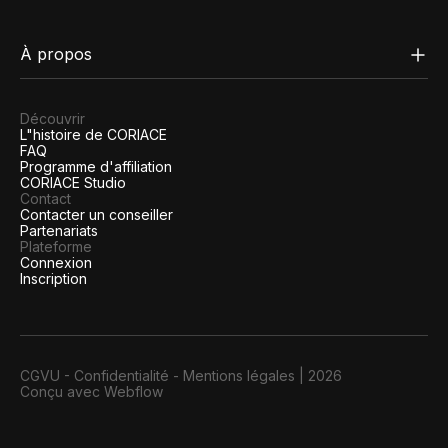
À propos
Découvrir
L"histoire de CORIACE
FAQ
Programme d'affiliation
CORIACE Studio
Contact
Contacter un conseiller
Partenariats
Plateforme
Connexion
Inscription
CGVU
-
Confidentialité
-
Mentions légales
|
2026
Conçu avec Webflow