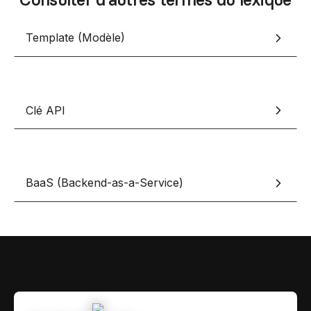
Contact
Scripts Webflow
Nos meilleurs scripts 
Template (Modèle)
L'histoire de Coriace
Composants Fra
L'agence
L'équipe
Nos meilleurs composa
Devenir affilié(e)
Clé API
Ressources & actualité
Blog
Lexique No-code
BaaS (Backend-as-a-Service)
Les métiers du n
Bibliothèque de si
Rejoins nous sur Youtu