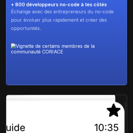
+ 800 développeurs no-code à tes côtés
Échange avec des entrepreneurs du no-code
pour évoluer plus rapidement et créer des
opportunités.