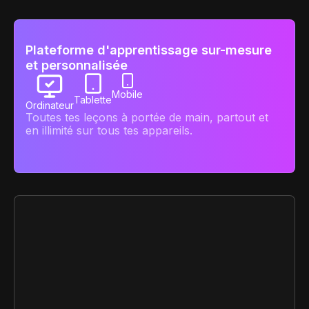
Plateforme d'apprentissage sur-mesure
et personnalisée
Mobile
Tablette
Ordinateur
Toutes tes leçons à portée de main, partout et
en illimité sur tous tes appareils.