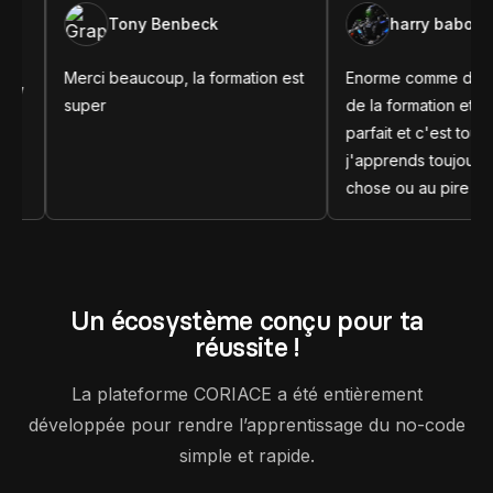
Tony Benbeck
harry babooa
i beaucoup, la formation est
Enorme comme d'habitude l'UX
er
de la formation et le contenu est
parfait et c'est toujours instructif
j'apprends toujours de nouvelle
chose ou au pire des cas c'est
un très bon rappel.
Un écosystème conçu pour ta
réussite !
La plateforme CORIACE a été entièrement
développée pour rendre l’apprentissage du no-code
simple et rapide.