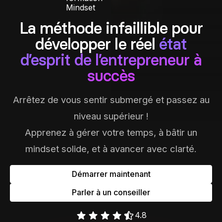
Contact
Scripts Webflow
La méthode infaillible pour
Nos meilleurs scripts 
L'histoire de Coriace
développer le réel
état
Composants Fra
L'agence
L'équipe
Nos meilleurs composa
d’esprit de l’entrepreneur à
Devenir affilié(e)
succès
Ressources & actualité
Arrêtez de vous sentir submergé et passez au
Blog
niveau supérieur !
Lexique No-code
Apprenez à gérer votre temps, à bâtir un
Les métiers du n
mindset solide, et à avancer avec clarté.
Bibliothèque de si
Démarrer maintenant
Parler à un conseiller
Rejoins nous sur Youtu
4.8