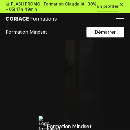
🚨 FLASH PROMO : Formation Claude IA -30%
En profiter
-
05j 17h 49min
Formation Mindset
Démarrer
Nouveau
Re
Retour
Ressources Premium
À propos
Retour
Formations gratui
Formation Mindset
Pour découvrir le no-c