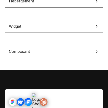
Hébergement
Contact
Scripts Webflow
Nos meilleurs scripts 
L'histoire de Coriace
Composants Fra
L'agence
L'équipe
Widget
Nos meilleurs composa
Devenir affilié(e)
Ressources & actualité
Composant
Blog
Lexique No-code
Les métiers du n
Bibliothèque de si
Rejoins nous sur Youtu