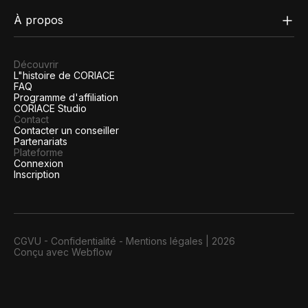
À propos
Découvrir
L"histoire de CORIACE
FAQ
Programme d'affiliation
CORIACE Studio
Contact
Contacter un conseiller
Partenariats
Plateforme
Connexion
Inscription
CGVU
-
Confidentialité
-
Mentions légales
|
2026
Conçu avec Webflow