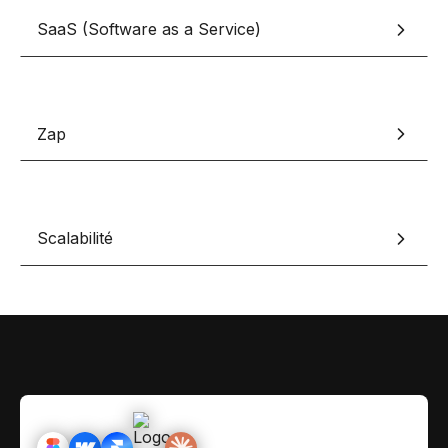
Contact
Scripts Webflow
SaaS (Software as a Service)
Nos meilleurs scripts 
L'histoire de Coriace
Composants Fra
L'agence
L'équipe
Nos meilleurs composa
Zap
Devenir affilié(e)
Ressources & actualité
Blog
Scalabilité
Lexique No-code
Les métiers du n
Bibliothèque de si
Rejoins nous sur Youtu