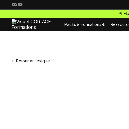
🚨 F
Packs & Formations
Ressourc
Resso
Nos packs complets
Fo
Retour au lexique
Freelance Pro
Pour 
Accède à toutes nos f
S
ta carrière de freelan
Nos m
Webdesigner Pro
Terme désignant un utili
C
outils no-code ou low-code
Maitrise les meilleurs 
Nos m
tes sites comme un ma
pour répond
E-commerce Pro