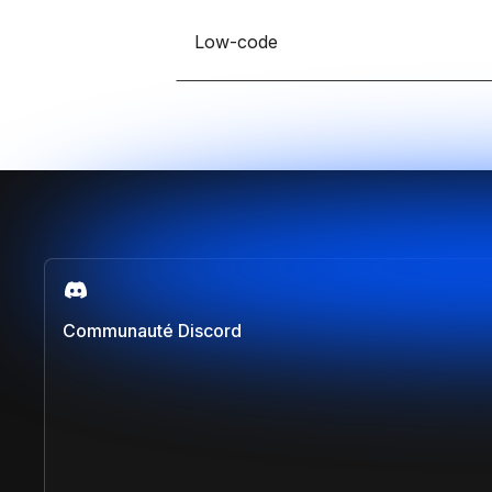
Développe des e-comm
grâce à Framer et Sho
Low-code
Claude IA
Propulse tes compétenc
sur Claude et Convert
Comparer les formations
Communauté Discord