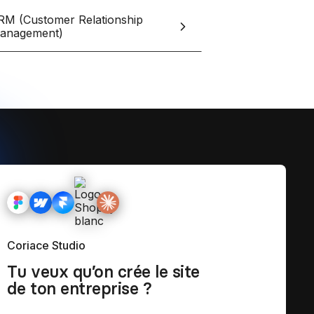
et tes clients grâce à Notion
RM (Customer Relationship
anagement)
esign
Coriace Studio
Tu veux qu’on crée le site
de ton entreprise ?