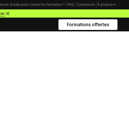
esoin d'aide pour choisir ta formation ?
FAQ
Connexion
À propos
ter
Formations offertes
Rejoins nous sur Youtube
Formations business
Acquisition Freelance
amme
Trouve tes premiers clients pour
démarrer ton activité de webdesigner
Mindset Freelance
ralement en utilisant des
e
Bâtis un mental d’acier pour lancer ta
ui exploite ces plateformes
carrière d’entrepreneur à succès
fessionnels.
Productivité Freelance
Apprends à gérer ton temps personnel