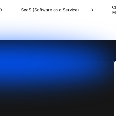
erces Shopify sur-mesure
design sans limites
pify
C
SaaS (Software as a Service)
M
Formation Shopify
Conçois des e-commerces d
es avec l'IA en te formant
et performants
ex
Formation Claude IA
Maîtrise l'IA pour le no-code