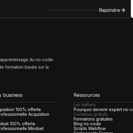
Rejoindre
l’apprentissage du no-code.
e formation basée sur la
s business
Ressources
Les métiers
cquisition 100% offerte
Pourquoi devenir expert no-
ofessionnelle Acquisition
Contenus gratuits
Formations gratuites
indset 100% offerte
Blog no-code
rofessionnelle Mindset
Scripts Webflow