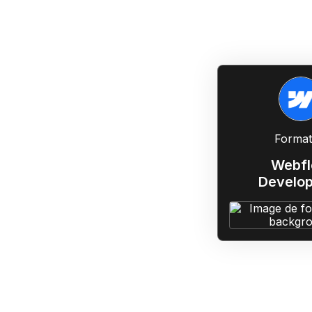
Format
Webf
Develo
Trio gagnant de format