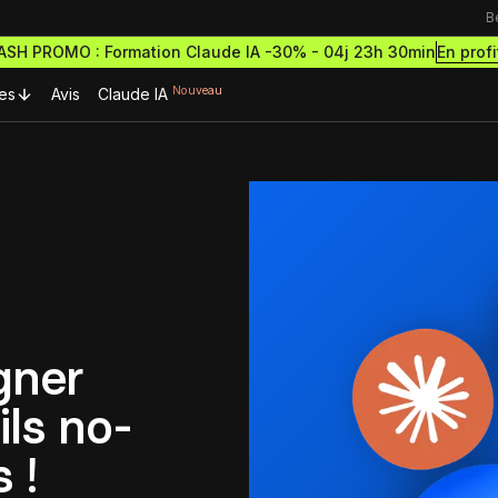
B
En profi
LASH PROMO : Formation Claude IA -30% -
04j 23h 30min
Nouveau
es
Avis
Claude IA
urces Premium
Ressources & actualités
Formations outils
Blog
rmations gratuites
Formation Webflow
découvrir le no-code
Lexique No-code
Design des sites haut de g
ormations et démarre
et performants
cripts Webflow
ce à succès
eilleurs scripts Webflow
Les métiers du no-code
Formation Figma
gner
omposants Framer
Bibliothèque de sites
Développe des maquettes d
outils no-code pour designer
eilleurs composants Framer
ils no-
sites comme un pro
estro
Formation Framer
 !
Crée des sites animés et