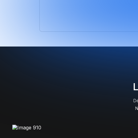
Génère des sections entières dans les Artifa
avec micro-animations et design system pro,
sans toucher un outil de design traditionnel.
L
D
N