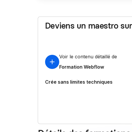
Deviens un maestro su
Deviens un expert recherché sur Webflow en 
plateforme pour booster ta carrière et dévelo
Voir le contenu détaillé de
Formation Webflow
Crée sans limites techniques
Construis des sites performants et totalemen
personnalisés sans écrire une ligne de code
Libère ta créativité grâce à l’outil le plus pui
du marché no-code.