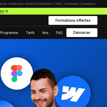
esoin d'aide pour choisir ta formation ?
FAQ
Connexion
À propos
ter
Formations offertes
Démarrer
Programme
Tarifs
Avis
FAQ
Rejoins nous sur Youtube
Formations business
Acquisition Freelance
amme
Trouve tes premiers clients pour
démarrer ton activité de webdesigner
Mindset Freelance
e
Bâtis un mental d’acier pour lancer ta
carrière d’entrepreneur à succès
Productivité Freelance
Apprends à gérer ton temps personnel