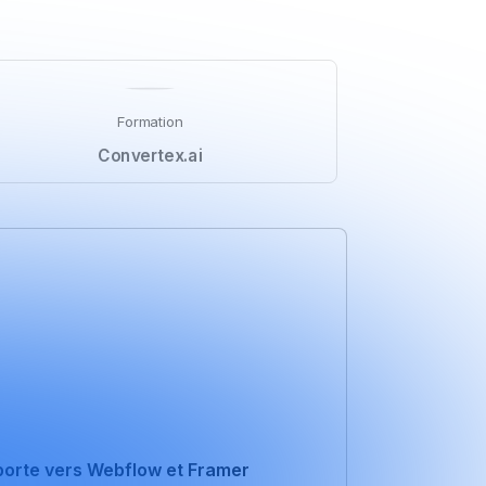
Formation
Convertex.ai
ifacts, design system via MCP Figma, micro-
es au lieu de plusieurs jours.
porte vers Webflow et Framer