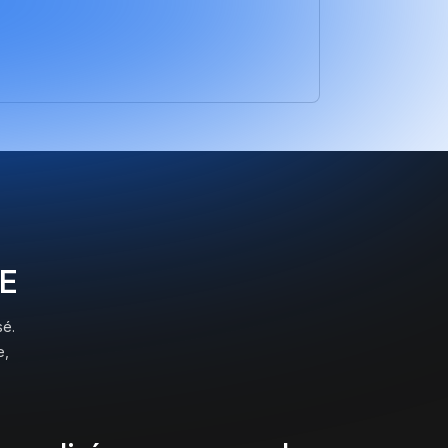
vertis n'importe quelle production IA vers
flow et Framer et intègre 10 fois plus vite
 d'habitude.
CE
é.
e,