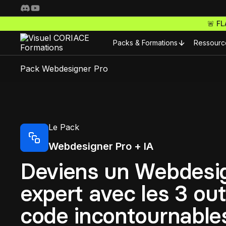
🚨 F
Packs & Formations
Ressourc
Pack Webdesigner Pro
Resso
Nos packs complets
Fo
Freelance Pro
Pour 
Le Pack
Accède à toutes nos f
S
ta carrière de freelan
Webdesigner Pro + IA
Nos m
Webdesigner Pro
Deviens un Webdesi
C
Maitrise les meilleurs 
Nos m
expert avec les 3 out
tes sites comme un ma
code incontournables
E-commerce Pro