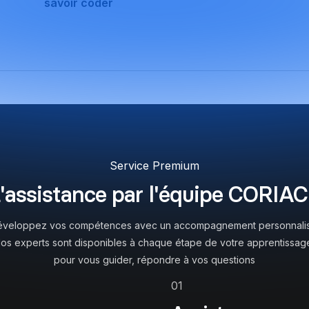
savoir coder
cts,
Con
Apprends à créer des fonctionnalités pour tes
Web
sites avec Claude même si tu ne sais pas coder.
que
Service Premium
'assistance par l'équipe CORIA
éveloppez vos compétences avec un accompagnement personnalis
os experts sont disponibles à chaque étape de votre apprentissag
pour vous guider, répondre à vos questions
01