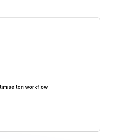
pleinement les possibilités de cette
timise ton workflow
ouvre des méthodes avancées pour
élérer drastiquement ta productivité.
struis tes projets plus rapidement, avec des
cessus fluides et efficaces.