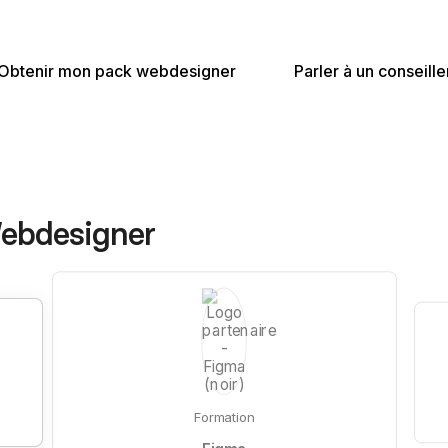
de tes clients et te frayer un chemin devant tes concurrents
Obtenir mon pack webdesigner
Parler à un conseille
Webdesigner
Formation