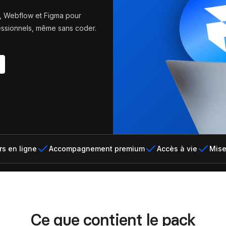
erces Shopify sur-mesure
design sans limites
pify
r, Webflow et Figma pour
Formation Shopify
fessionnels, même sans coder.
Conçois des e-commerces d
es avec l'IA en te formant
et performants
ex
Formation Claude IA
Maîtrise l'IA pour le no-code
s en ligne
Accompagnement premium
Accès à vie
Mise
Ce que contient le pack