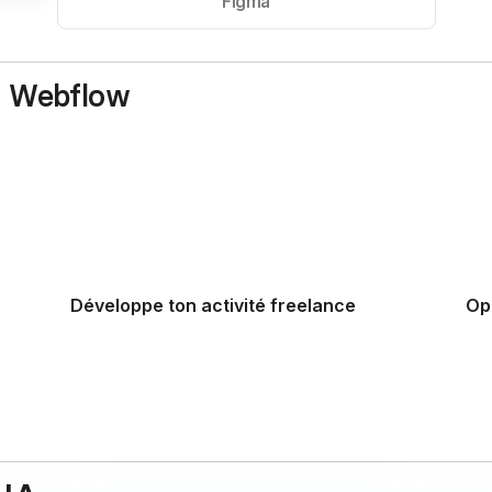
Figma
r Webflow
maîtrisant la conception avancée de sites professionnels. Exploite 
pper ton activité en ligne.
Développe ton activité freelance
Op
t
Attire des clients haut de gamme en leur
Déc
.
proposant des sites modernes, responsifs et
acc
ssant
ultra-rapides. Augmente ta valeur perçue et tes
Con
revenus grâce à ton expertise Webflow.
pro