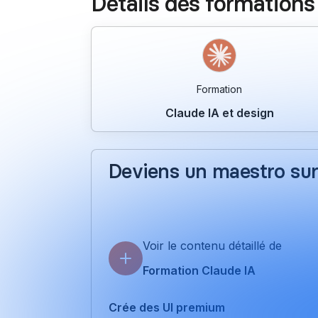
Détails des formations
Formation
Claude IA et design
Deviens un maestro sur
La formation qui transforme Claude en moteu
animations et export vers Webflow / Framer. 
Voir le contenu détaillé de
Formation Claude IA
Crée des UI premium