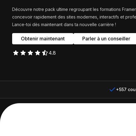
Développe des e-comm
grâce à Framer et Sho
Découvre notre pack ultime regroupant les formations Frame
concevoir rapidement des sites modernes, interactifs et pro
Claude IA
Lance-toi dès maintenant dans ta nouvelle carrière !
Propulse tes compétenc
sur Claude et Convert
Obtenir maintenant
Parler à un conseiller
4.8
Comparer les formations
+557 cour