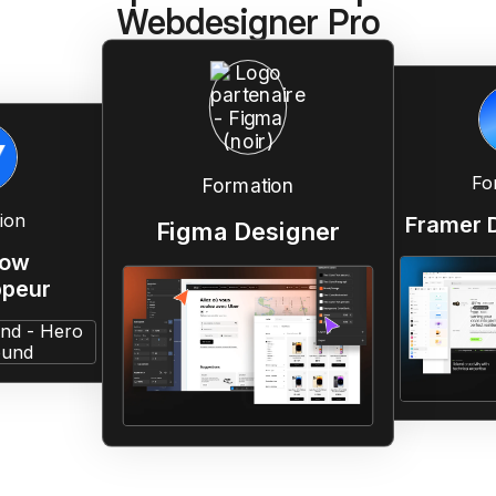
Webdesigner Pro
Fo
Formation
ion
Framer 
Figma Designer
low
ppeur
ions sur les meilleurs outils no-code pour te permettre de répondr