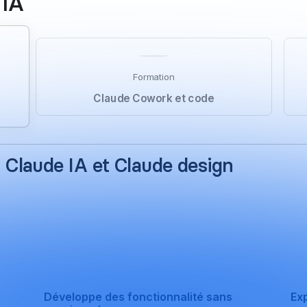
 IA
Formation
Claude Cowork et code
 Claude IA et Claude design
r créatif : prompting CORIACE, génération d'UI premium dans les Art
Tu passes d'une DA vague à un site prêt à intégrer en quelques heur
Développe des fonctionnalité sans
Ex