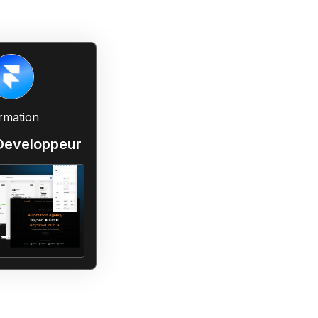
rmation
Developpeur
e à toutes les demandes