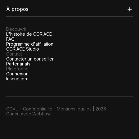
À propos
Découvrir
L"histoire de CORIACE
FAQ
Programme d'affiliation
CORIACE Studio
Contact
Contacter un conseiller
Partenariats
Plateforme
Connexion
Inscription
CGVU
-
Confidentialité
-
Mentions légales
|
2026
Conçu avec Webflow