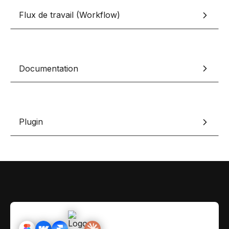
Contact
Scripts Webflow
Flux de travail (Workflow)
Nos meilleurs scripts 
L'histoire de Coriace
Composants Fra
L'agence
L'équipe
Nos meilleurs composa
Documentation
Devenir affilié(e)
Ressources & actualité
Blog
Plugin
Lexique No-code
Les métiers du n
Bibliothèque de si
Rejoins nous sur Youtu