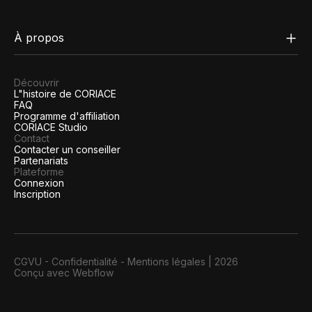
À propos
Découvrir
L"histoire de CORIACE
FAQ
Programme d'affiliation
CORIACE Studio
Contact
Contacter un conseiller
Partenariats
Plateforme
Connexion
Inscription
CGVU
-
Confidentialité
-
Mentions légales
|
2026
Conçu avec Webflow