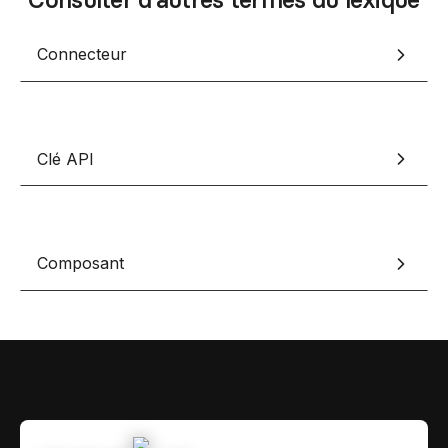
Contact
Scripts Webflow
Nos meilleurs scripts 
Connecteur
L'histoire de Coriace
Composants Fra
L'agence
L'équipe
Nos meilleurs composa
Devenir affilié(e)
Clé API
Ressources & actualité
Blog
Lexique No-code
Composant
Les métiers du n
Bibliothèque de si
Rejoins nous sur Youtu