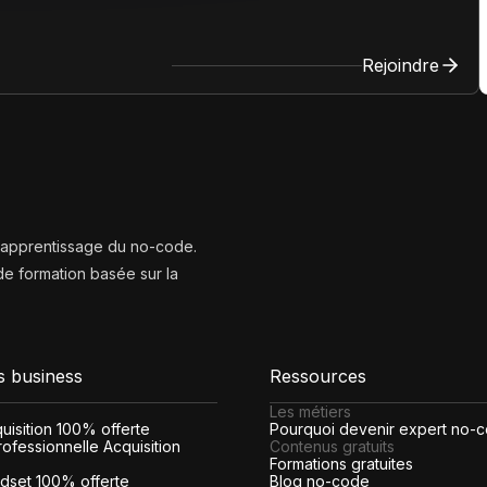
Rejoindre
l’apprentissage du no-code.
e formation basée sur la
s business
Ressources
Les métiers
cquisition 100% offerte
Pourquoi devenir expert no-
ofessionnelle Acquisition
Contenus gratuits
Formations gratuites
indset 100% offerte
Blog no-code