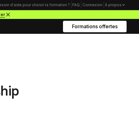
esoin d'aide pour choisir ta formation ?
FAQ
Connexion
À propos
ter
Formations offertes
Rejoins nous sur Youtube
Formations business
Acquisition Freelance
amme
Trouve tes premiers clients pour
démarrer ton activité de webdesigner
hip
Mindset Freelance
e
Bâtis un mental d’acier pour lancer ta
carrière d’entrepreneur à succès
s, ventes, support, etc.). Il
u Notion) permettant aux
Productivité Freelance
e.
Apprends à gérer ton temps personnel