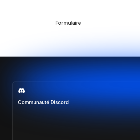
Développe des e-comm
grâce à Framer et Sho
Claude IA
Formulaire
Propulse tes compétenc
sur Claude et Convert
Comparer les formations
Communauté Discord