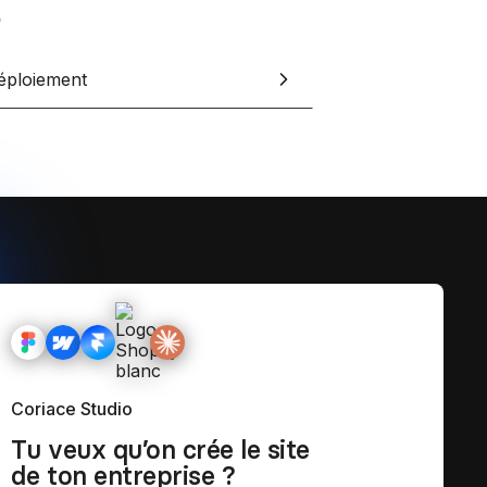
et tes clients grâce à Notion
éploiement
esign
Coriace Studio
Tu veux qu’on crée le site
de ton entreprise ?