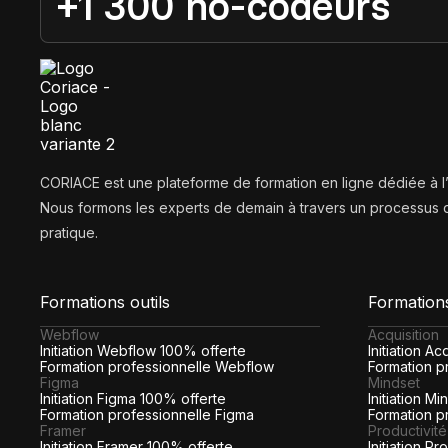
+1 300 no-codeurs
CORIACE est une plateforme de formation en ligne dédiée à 
Nous formons les experts de demain à travers un processus d
pratique.
Formations outils
Formation
Webflow
Acquisition
Initiation Webflow 100% offerte
Initiation A
Formation professionnelle Webflow
Formation pr
Figma
Mindset
Initiation Figma 100% offerte
Initiation M
Formation professionnelle Figma
Formation p
Framer
Productivité
Initiation Framer 100% offerte
Initiation P