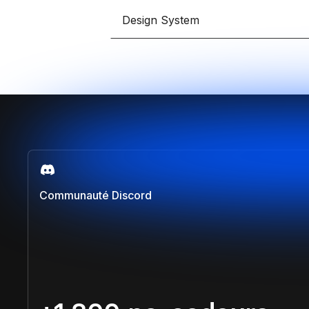
Développe des e-comm
grâce à Framer et Sho
Design System
Claude IA
Propulse tes compétenc
sur Claude et Convert
Comparer les formations
Communauté Discord