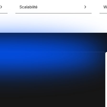
erces Shopify sur-mesure
design sans limites
pify
Scalabilité
W
Formation Shopify
Conçois des e-commerces d
es avec l'IA en te formant
et performants
ex
Formation Claude IA
Maîtrise l'IA pour le no-code