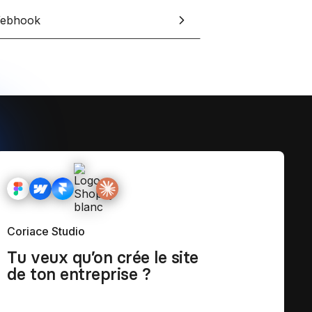
et tes clients grâce à Notion
ebhook
esign
Coriace Studio
Tu veux qu’on crée le site
de ton entreprise ?