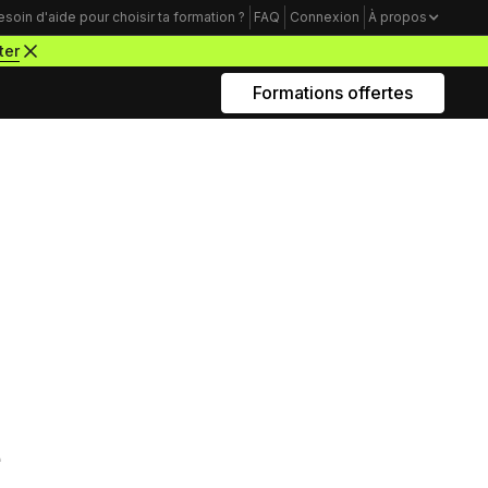
esoin d'aide pour choisir ta formation ?
FAQ
Connexion
À propos
ter
Formations offertes
Rejoins nous sur Youtube
Formations business
Acquisition Freelance
amme
Trouve tes premiers clients pour
démarrer ton activité de webdesigner
Mindset Freelance
nternet. Dans le no-code,
e
Bâtis un mental d’acier pour lancer ta
tion créée sur Webflow ou
carrière d’entrepreneur à succès
veurs ou l’infrastructure.
Productivité Freelance
Apprends à gérer ton temps personnel