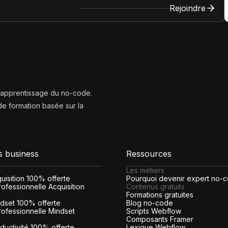
Rejoindre
l’apprentissage du no-code.
e formation basée sur la
s business
Ressources
Les métiers
cquisition 100% offerte
Pourquoi devenir expert no-
ofessionnelle Acquisition
Contenus gratuits
Formations gratuites
indset 100% offerte
Blog no-code
rofessionnelle Mindset
Scripts Webflow
Composants Framer
roductivité 100% offerte
Lexique Webflow