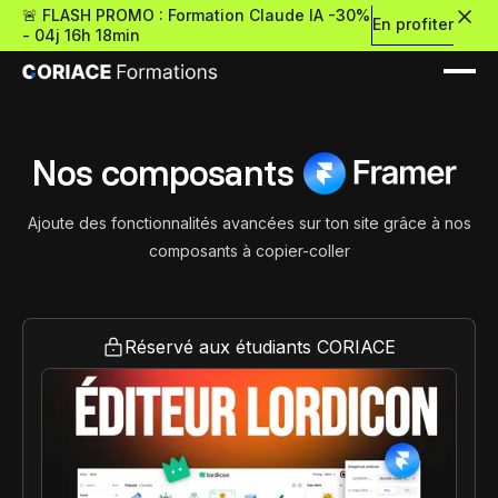
🚨 FLASH PROMO : Formation Claude IA -30%
En profiter
-
04j 16h 18min
Framer
Nos composants
Ajoute des fonctionnalités avancées sur ton site grâce à nos
Nouveau
composants à copier-coller
Re
Retour
Réservé aux étudiants CORIACE
Ressources Premium
À propos
Retour
Formations gratui
Pour découvrir le no-c