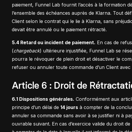
paiement, Funnel Lab fournit l’accès à la formation dès
l’ensemble des échéances auprès de Klarna. Tout déf
Client selon le contrat qui le lie à Klarna, sans préju
devait être annulé ou le paiement rétracté.
5.4 Retard ou incident de paiement.
En cas de refus 
(
chargeback
) ultérieure injustifiée, Funnel Lab se r
pourra le révoquer de plein droit et désactiver le com
refuser ou annuler toute commande d’un Client avec leq
Article 6 : Droit de Rétractat
6.1 Dispositions générales.
Conformément aux article
principe d’un délai de
14 jours
à compter de la conclus
annuler sa commande sans avoir à se justifier ni à pay
ouvrable suivant. En cas d’exercice valide du droit de
à compter de la date à laquelle il est informé de la déc