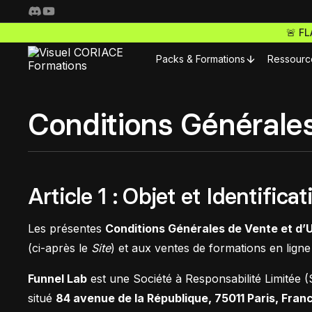
🚨 F
Packs & Formations
Ressourc
Resso
Conditions Générale
Nos packs complets
Fo
Freelance Pro
Pour 
Accède à toutes nos f
Article 1 : Objet et Identific
S
ta carrière de freelan
Nos m
Webdesigner Pro
Les présentes
Conditions Générales de Vente et d’U
C
(ci-après le
Site
) et aux ventes de formations en lig
Maitrise les meilleurs 
Nos m
tes sites comme un ma
Funnel Lab
est une Société à Responsabilité Limitée 
E-commerce Pro
situé
84 avenue de la République, 75011 Paris, Fran