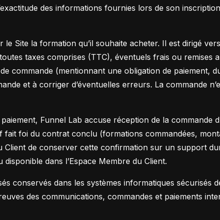
’exactitude des informations fournies lors de son inscription
 le Site la formation qu’il souhaite acheter. Il est dirigé v
toutes taxes comprises (TTC), éventuels frais ou remises app
 de commande (mentionnant une obligation de paiement, d
 commande et à corriger d’éventuelles erreurs. La commande n
 paiement, Funnel Lab accuse réception de la commande du 
latif fait foi du contrat conclu (formations commandées, m
 au Client de conserver cette confirmation sur un support d
u disponible dans l’Espace Membre du Client.
isés conservés dans les systèmes informatiques sécurisés
euves des communications, commandes et paiements interve