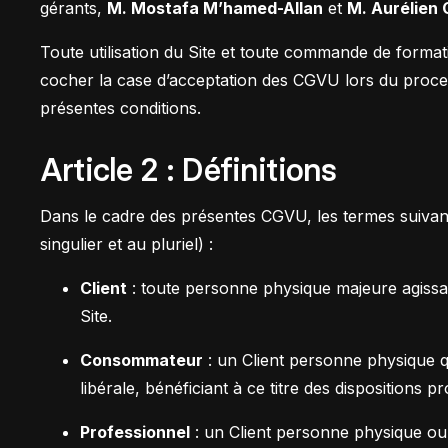
Développe des e-comm
gérants,
M. Mostafa M’hamed-Allan
et
M. Aurélien G
grâce à Framer et Sho
Toute utilisation du Site et toute commande de formati
Claude IA
cocher la case d’acceptation des CGVU lors du proce
Propulse tes compétenc
présentes conditions.
sur Claude et Convert
Article 2 : Définitions
Dans le cadre des présentes CGVU, les termes suivants 
singulier et au pluriel) :
Comparer les formations
Client
: toute personne physique majeure agissa
Site.
Consommateur
: un Client personne physique qui
libérale, bénéficiant à ce titre des dispositions
Professionnel
: un Client personne physique ou mo