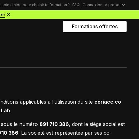
esoin d'aide pour choisir ta formation ?
FAQ
Connexion
À propos
ter
Formations offertes
Rejoins nous sur Youtube
Formations business
Acquisition Freelance
amme
Trouve tes premiers clients pour
démarrer ton activité de webdesigner
Mindset Freelance
ditions applicables à l’utilisation du site
coriace.co
e
Bâtis un mental d’acier pour lancer ta
 Lab
.
carrière d’entrepreneur à succès
sous le numéro
891 710 386
, dont le siège social est
Productivité Freelance
710 386
. La société est représentée par ses co-
Apprends à gérer ton temps personnel