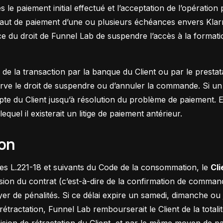
 le paiement initial effectué et l’acceptation de l’opération
aut de paiement d’une ou plusieurs échéances envers Klarn
dice du droit de Funnel Lab de suspendre l’accès à la formati
de la transaction par la banque du Client ou par le prestat
éserve le droit de suspendre ou d’annuler la commande. Si un
pte du Client jusqu’à résolution du problème de paiement. E
uel il existerait un litige de paiement antérieur.
ion
s L.221-18 et suivants du Code de la consommation, le
Cl
ion du contrat (c’est-à-dire de la confirmation de commande
er de pénalités. Si ce délai expire un samedi, dimanche ou j
 rétractation, Funnel Lab rembourserait le Client de la tota
ision de rétractation du Client, et par le même moyen de paie