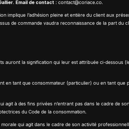
erces Shopify sur-mesure
allier
.
Email de contact
:
contact@coriace.co
.
design sans limites
pify
on implique l’adhésion pleine et entière du client aux prés
Formation Shopify
ssus de commande vaudra reconnaissance de la part du clie
Conçois des e-commerces d
es avec l'IA en te formant
et performants
ex
Formation Claude IA
Maîtrise l'IA pour le no-code
auront la signification qui leur est attribuée ci-dessous (l
nt en tant que consommateur (particulier) ou en tant que 
 agit à des fins privées n’entrant pas dans le cadre de son 
 protectrices du Code de la consommation.
rale qui agit dans le cadre de son activité professionnelle (