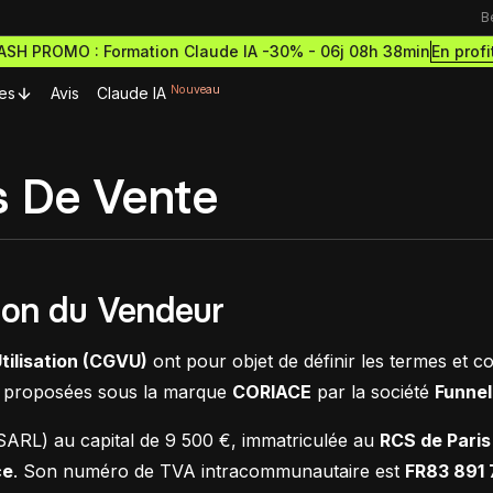
B
En profi
LASH PROMO : Formation Claude IA -30% -
06j 08h 38min
Nouveau
es
Avis
Claude IA
urces Premium
Ressources & actualités
s De Vente
Formations outils
Blog
rmations gratuites
Formation Webflow
découvrir le no-code
Lexique No-code
Design des sites haut de g
ormations et démarre
ation du Vendeur
et performants
cripts Webflow
ce à succès
eilleurs scripts Webflow
Les métiers du no-code
Formation Figma
tilisation (CGVU)
ont pour objet de définir les termes et con
omposants Framer
Bibliothèque de sites
Développe des maquettes d
ne proposées sous la marque
CORIACE
par la société
Funnel
outils no-code pour designer
eilleurs composants Framer
sites comme un pro
estro
(SARL) au capital de 9 500 €, immatriculée au
RCS de Paris
Formation Framer
ce
. Son numéro de TVA intracommunautaire est
FR83 891 
Crée des sites animés et