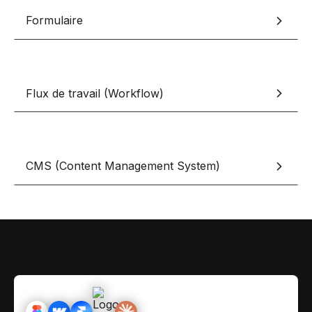
Contact
Scripts Webflow
Formulaire
Nos meilleurs scripts 
L'histoire de Coriace
Composants Fra
L'agence
L'équipe
Nos meilleurs composa
Flux de travail (Workflow)
Devenir affilié(e)
Ressources & actualité
Blog
CMS (Content Management System)
Lexique No-code
Les métiers du n
Bibliothèque de si
Rejoins nous sur Youtu