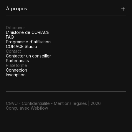
À propos
Découvrir
L"histoire de CORIACE
FAQ
Programme d'affiliation
CORIACE Studio
Contact
Contacter un conseiller
Partenariats
Plateforme
Connexion
Inscription
CGVU
-
Confidentialité
-
Mentions légales
|
2026
Conçu avec Webflow