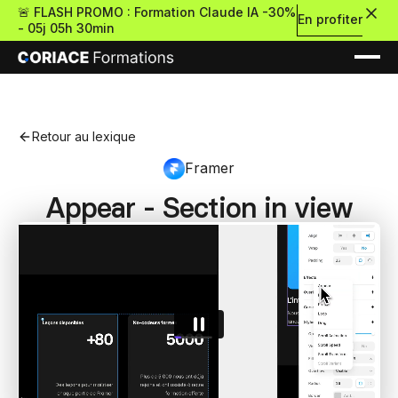
🚨 FLASH PROMO : Formation Claude IA -30%
En profiter
-
05j 05h 30min
Retour au lexique
Framer
Appear - Section in view
Nouveau
Re
Retour
Ressources Premium
À propos
Retour
Formations gratui
Pour découvrir le no-c