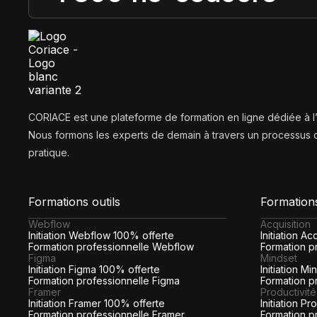
CORIACE est une plateforme de formation en ligne dédiée à 
Nous formons les experts de demain à travers un processus d
pratique.
Formations outils
Formation
Webflow
Acquisition
Initiation Webflow 100% offerte
Initiation A
Formation professionnelle Webflow
Formation pr
Figma
Mindset
Initiation Figma 100% offerte
Initiation M
Formation professionnelle Figma
Formation p
Framer
Productivité
Initiation Framer 100% offerte
Initiation P
Formation professionnelle Framer
Formation p