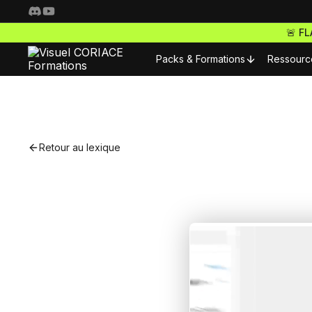
🚨 F
Packs & Formations
Ressourc
Resso
Nos packs complets
Fo
Retour au lexique
Freelance Pro
Pour 
Accède à toutes nos f
S
ta carrière de freelan
Nos m
Webdesigner Pro
C
Maitrise les meilleurs 
Nos m
tes sites comme un ma
E-commerce Pro