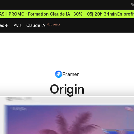
B
En profi
LASH PROMO : Formation Claude IA -30% -
05j 20h 34min
Nouveau
es
Avis
Claude IA
urces Premium
Ressources & actualités
Formations outils
Blog
rmations gratuites
Formation Webflow
découvrir le no-code
Framer
Lexique No-code
Design des sites haut de g
ormations et démarre
et performants
cripts Webflow
ce à succès
Origin
eilleurs scripts Webflow
Les métiers du no-code
Formation Figma
omposants Framer
Bibliothèque de sites
Développe des maquettes d
outils no-code pour designer
eilleurs composants Framer
sites comme un pro
estro
Formation Framer
Crée des sites animés et