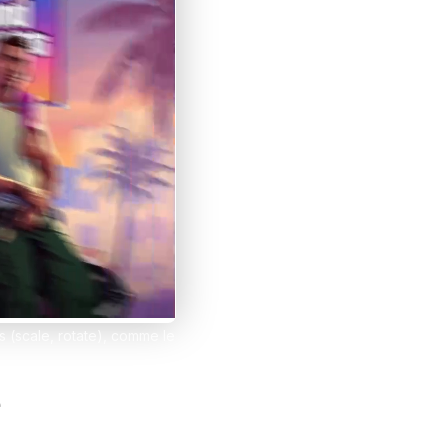
et tes clients grâce à Notion
esign
ns (scale, rotate), comme le