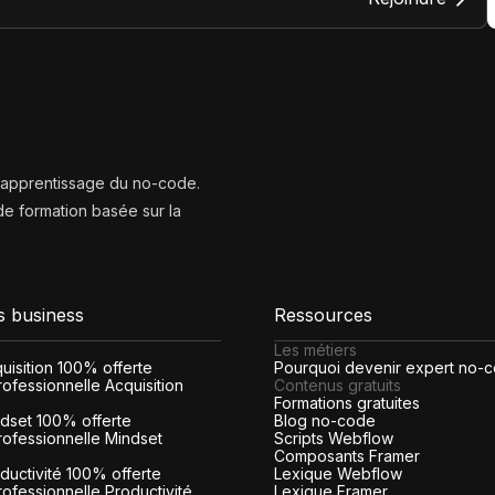
l’apprentissage du no-code.
e formation basée sur la
s business
Ressources
Les métiers
cquisition 100% offerte
Pourquoi devenir expert no-
ofessionnelle Acquisition
Contenus gratuits
Formations gratuites
indset 100% offerte
Blog no-code
rofessionnelle Mindset
Scripts Webflow
Composants Framer
roductivité 100% offerte
Lexique Webflow
rofessionnelle Productivité
Lexique Framer