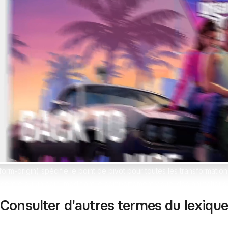
erces Shopify sur-mesure
design sans limites
pify
Formation Shopify
Conçois des e-commerces d
es avec l'IA en te formant
et performants
ex
Formation Claude IA
Maîtrise l'IA pour le no-code
sform-origin) spécifie le point de pivot pour toutes les transformatio
centre ou un coin, modifiant le comportement visuel des animations.
Consulter d'autres termes du lexique