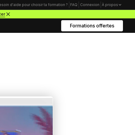
esoin d'aide pour choisir ta formation ?
FAQ
Connexion
À propos
ter
Formations offertes
Rejoins nous sur Youtube
Formations business
Acquisition Freelance
amme
Trouve tes premiers clients pour
démarrer ton activité de webdesigner
Mindset Freelance
e
Bâtis un mental d’acier pour lancer ta
carrière d’entrepreneur à succès
Productivité Freelance
Apprends à gérer ton temps personnel