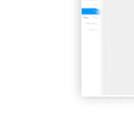
Développe des e-comm
grâce à Framer et Sho
Claude IA
Propulse tes compétenc
sur Claude et Convert
Comparer les formations
La propriété ‘Origin’ (tran