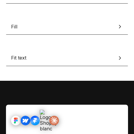
Contact
Scripts Webflow
Nos meilleurs scripts 
L'histoire de Coriace
Composants Fra
Fill
L'agence
L'équipe
Nos meilleurs composa
Devenir affilié(e)
Ressources & actualité
Fit text
Blog
Lexique No-code
Les métiers du n
Bibliothèque de si
Rejoins nous sur Youtu