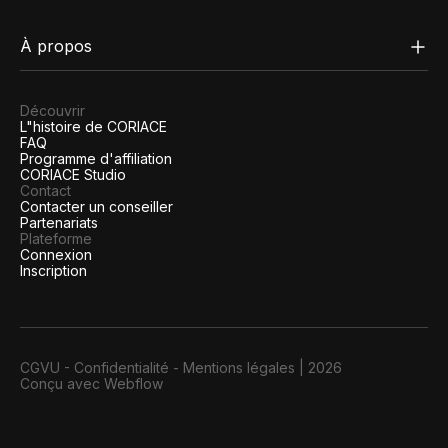
À propos
Découvrir
L"histoire de CORIACE
FAQ
Programme d'affiliation
CORIACE Studio
Contact
Contacter un conseiller
Partenariats
Plateforme
Connexion
Inscription
CGVU
-
Confidentialité
-
Mentions légales
|
2026
Conçu avec Webflow