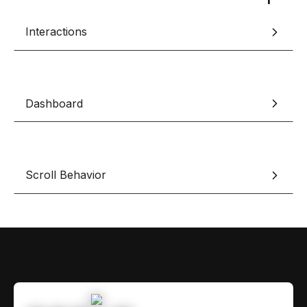
Contact
Scripts Webflow
Interactions
Nos meilleurs scripts 
L'histoire de Coriace
Composants Fra
L'agence
L'équipe
Nos meilleurs composa
Devenir affilié(e)
Dashboard
Ressources & actualité
Blog
Scroll Behavior
Lexique No-code
Les métiers du n
Bibliothèque de si
Rejoins nous sur Youtu