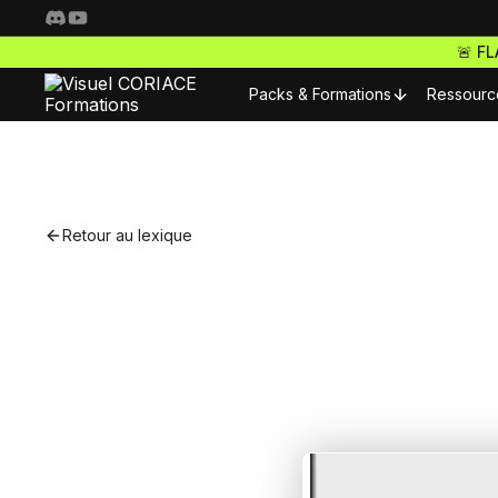
🚨 F
Packs & Formations
Ressourc
Resso
Nos packs complets
Fo
Retour au lexique
Freelance Pro
Pour 
Accède à toutes nos f
S
ta carrière de freelan
Nos m
Webdesigner Pro
C
Maitrise les meilleurs 
Nos m
tes sites comme un ma
E-commerce Pro