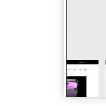
Développe des e-comm
grâce à Framer et Sho
Claude IA
Propulse tes compétenc
sur Claude et Convert
Comparer les formations
Grilles (colonnes, rang