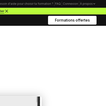
esoin d'aide pour choisir ta formation ?
FAQ
Connexion
À propos
ter
Formations offertes
Rejoins nous sur Youtube
Formations business
Acquisition Freelance
amme
Trouve tes premiers clients pour
démarrer ton activité de webdesigner
Mindset Freelance
e
Bâtis un mental d’acier pour lancer ta
carrière d’entrepreneur à succès
Productivité Freelance
Apprends à gérer ton temps personnel