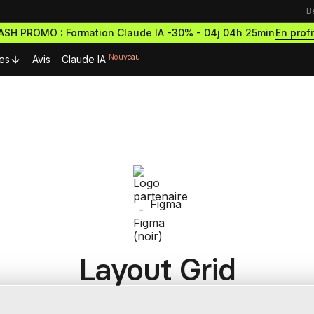
B
En profi
LASH PROMO : Formation Claude IA -30% -
04j 04h 25min
Nouveau
es
Avis
Claude IA
urces Premium
Ressources & actualités
Formations outils
Blog
rmations gratuites
Formation Webflow
découvrir le no-code
Lexique No-code
Design des sites haut de g
ormations et démarre
et performants
cripts Webflow
ce à succès
Figma
eilleurs scripts Webflow
Les métiers du no-code
Formation Figma
omposants Framer
Bibliothèque de sites
Développe des maquettes d
outils no-code pour designer
eilleurs composants Framer
sites comme un pro
Layout Grid
estro
Formation Framer
Crée des sites animés et