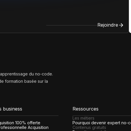
Rejoindre
l’apprentissage du no-code.
e formation basée sur la
s business
Ressources
Les métiers
cquisition 100% offerte
Pourquoi devenir expert no-
ofessionnelle Acquisition
Contenus gratuits