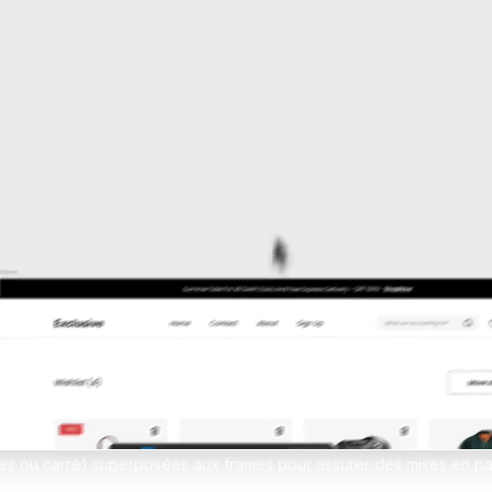
erces Shopify sur-mesure
design sans limites
pify
Formation Shopify
Conçois des e-commerces d
es avec l'IA en te formant
et performants
ex
Formation Claude IA
Maîtrise l'IA pour le no-code
ées ou carré) superposées aux frames pour assurer des mises en p
créer plusieurs grilles et ajuster marge, gouttière et type.