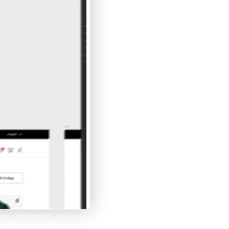
et tes clients grâce à Notion
esign
age cohérentes ; on peut