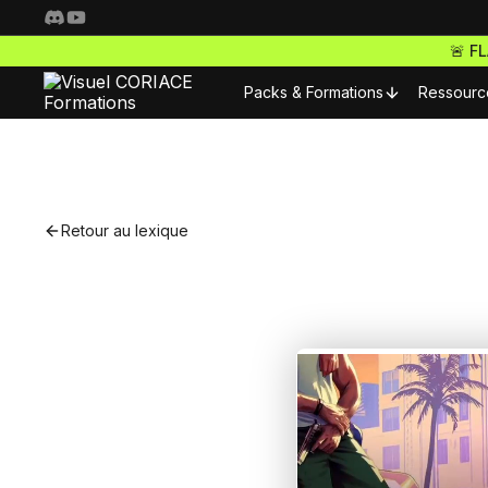
🚨 F
Packs & Formations
Ressourc
Resso
Nos packs complets
Fo
Retour au lexique
Freelance Pro
Pour 
Accède à toutes nos f
S
ta carrière de freelan
Nos m
Webdesigner Pro
C
Maitrise les meilleurs 
Nos m
tes sites comme un ma
E-commerce Pro