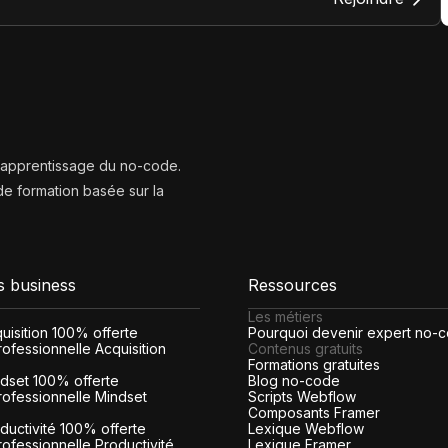
l’apprentissage du no-code.
e formation basée sur la
s business
Ressources
Les métiers
cquisition 100% offerte
Pourquoi devenir expert no-
ofessionnelle Acquisition
Contenus gratuits
Formations gratuites
indset 100% offerte
Blog no-code
rofessionnelle Mindset
Scripts Webflow
Composants Framer
roductivité 100% offerte
Lexique Webflow
rofessionnelle Productivité
Lexique Framer