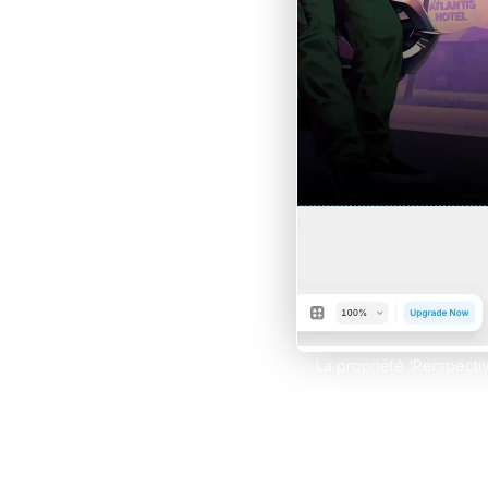
Développe des e-comm
grâce à Framer et Sho
Claude IA
Propulse tes compétenc
sur Claude et Convert
Comparer les formations
La propriété ‘Perspectiv