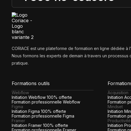
CORIACE est une plateforme de formation en ligne dédiée à 
Nous formons les experts de demain à travers un processus d
pratique.
Formations outils
Formation
Webflow
Acquisition
Initiation Webflow 100% offerte
Initiation A
Formation professionnelle Webflow
Formation pr
Figma
Mindset
Initiation Figma 100% offerte
Initiation M
Formation professionnelle Figma
Formation p
Framer
Productivité
Initiation Framer 100% offerte
Initiation P
Formation professionnelle Framer
Formation p