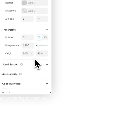
et tes clients grâce à Notion
esign
uençant la façon dont les