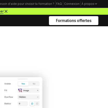
esoin d'aide pour choisir ta formation ?
FAQ
Connexion
À propos
ter
Formations offertes
Rejoins nous sur Youtube
Formations business
Acquisition Freelance
amme
Trouve tes premiers clients pour
démarrer ton activité de webdesigner
Mindset Freelance
e
Bâtis un mental d’acier pour lancer ta
carrière d’entrepreneur à succès
Productivité Freelance
Apprends à gérer ton temps personnel