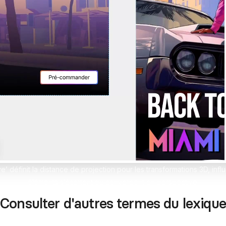
erces Shopify sur-mesure
design sans limites
pify
Formation Shopify
Conçois des e-commerces d
es avec l'IA en te formant
et performants
ex
Formation Claude IA
Maîtrise l'IA pour le no-code
e’ définit la distance de projection pour les transformations 3D, infl
éléments s’écartent ou convergent en perspective.
Consulter d'autres termes du lexique