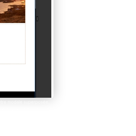
et tes clients grâce à Notion
esign
nêtre modale superposée.
e médias (*Lightbox Group*)
SC pour fermer), ce qui est
y* ou d’ajouter des *start