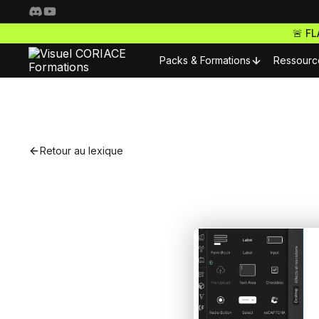
🚨 F
Packs & Formations
Ressourc
Resso
Nos packs complets
Fo
Retour au lexique
Freelance Pro
Pour 
Accède à toutes nos f
S
ta carrière de freelan
Nos m
Webdesigner Pro
C
Maitrise les meilleurs 
Nos m
tes sites comme un ma
E-commerce Pro