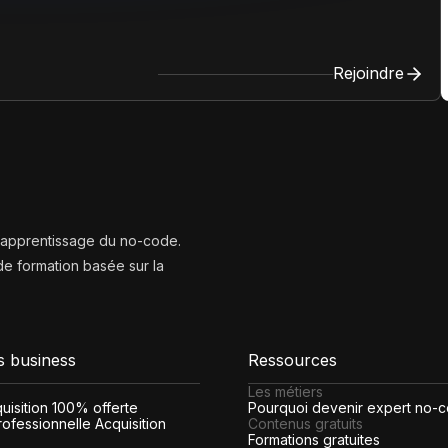
Rejoindre
l’apprentissage du no-code.
e formation basée sur la
s business
Ressources
Les métiers
cquisition 100% offerte
Pourquoi devenir expert no-
ofessionnelle Acquisition
Contenus gratuits
Formations gratuites