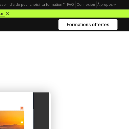
esoin d'aide pour choisir ta formation ?
FAQ
Connexion
À propos
ter
Formations offertes
Rejoins nous sur Youtube
Formations business
Acquisition Freelance
amme
Trouve tes premiers clients pour
démarrer ton activité de webdesigner
Mindset Freelance
e
Bâtis un mental d’acier pour lancer ta
carrière d’entrepreneur à succès
Productivité Freelance
Apprends à gérer ton temps personnel