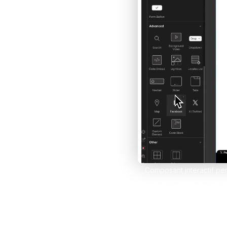
Développe des e-comm
grâce à Framer et Sho
Claude IA
Propulse tes compétenc
sur Claude et Convert
Comparer les formations
Composant interactif pe
Glisse un *Lightbox* sur l
pour créer un diaporama. F
un plus côté accessibilit