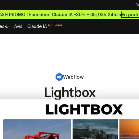
B
En profi
LASH PROMO : Formation Claude IA -30% -
05j 03h 24min
Nouveau
es
Avis
Claude IA
urces Premium
Ressources & actualités
Formations outils
Blog
rmations gratuites
Formation Webflow
découvrir le no-code
Webflow
Lexique No-code
Design des sites haut de g
ormations et démarre
et performants
cripts Webflow
ce à succès
Lightbox
eilleurs scripts Webflow
Les métiers du no-code
Formation Figma
omposants Framer
Bibliothèque de sites
Développe des maquettes d
outils no-code pour designer
eilleurs composants Framer
sites comme un pro
estro
Formation Framer
Crée des sites animés et