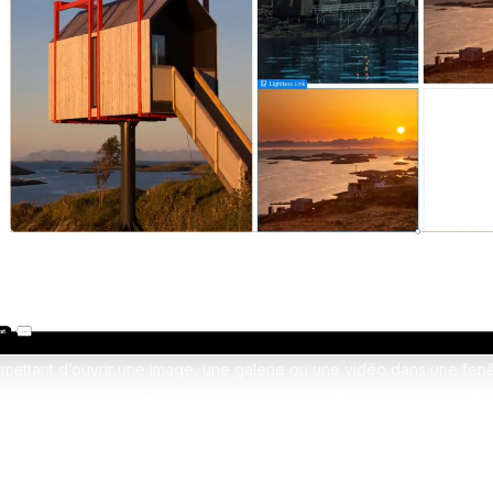
erces Shopify sur-mesure
design sans limites
pify
Formation Shopify
Conçois des e-commerces d
es avec l'IA en te formant
et performants
ex
Formation Claude IA
Maîtrise l'IA pour le no-code
rmettant d’ouvrir une image, une galerie ou une vidéo dans une fe
a page, choisis la miniature, puis associe un média ou un groupe d
onctionne automatiquement avec les écrans tactiles et le clavier (E
é. Si tu utilises des vidéos YouTube, n’oublie pas de cocher *autopla
time* directement dans l’URL.