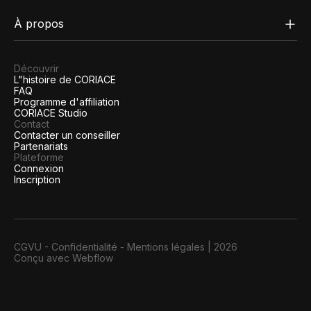
À propos
Découvrir
L"histoire de CORIACE
FAQ
Programme d'affiliation
CORIACE Studio
Contact
Contacter un conseiller
Partenariats
Plateforme
Connexion
Inscription
CGVU
-
Confidentialité
-
Mentions légales
|
2026
Conçu avec Webflow