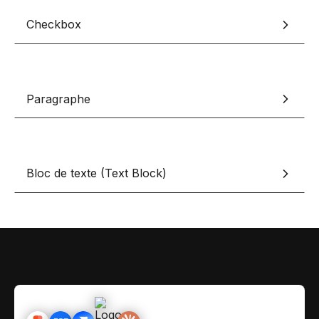
Contact
Scripts Webflow
Checkbox
Nos meilleurs scripts 
L'histoire de Coriace
Composants Fra
L'agence
L'équipe
Nos meilleurs composa
Paragraphe
Devenir affilié(e)
Ressources & actualité
Blog
Bloc de texte (Text Block)
Lexique No-code
Les métiers du n
Bibliothèque de si
Rejoins nous sur Youtu