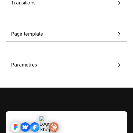
Transitions
Contact
Scripts Webflow
Nos meilleurs scripts 
L'histoire de Coriace
Composants Fra
L'agence
L'équipe
Nos meilleurs composa
Page template
Devenir affilié(e)
Ressources & actualité
Paramètres
Blog
Lexique No-code
Les métiers du n
Bibliothèque de si
Rejoins nous sur Youtu