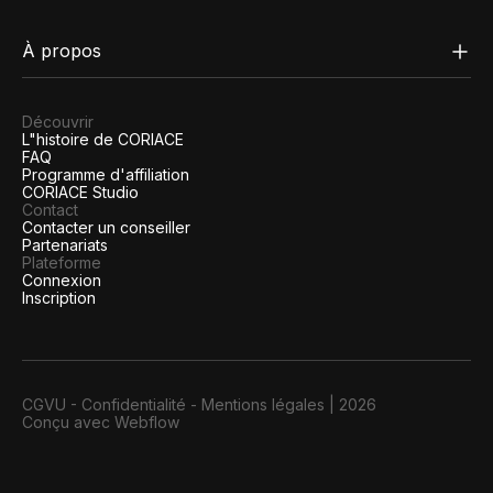
À propos
Découvrir
L"histoire de CORIACE
FAQ
Programme d'affiliation
CORIACE Studio
Contact
Contacter un conseiller
Partenariats
Plateforme
Connexion
Inscription
CGVU
-
Confidentialité
-
Mentions légales
|
2026
Conçu avec Webflow