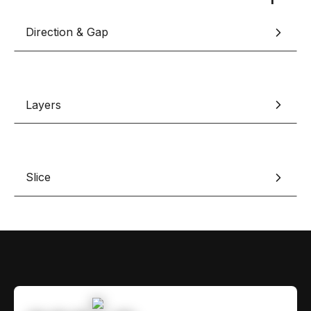
Contact
Scripts Webflow
Direction & Gap
Nos meilleurs scripts 
L'histoire de Coriace
Composants Fra
L'agence
L'équipe
Nos meilleurs composa
Devenir affilié(e)
Layers
Ressources & actualité
Blog
Slice
Lexique No-code
Les métiers du n
Bibliothèque de si
Rejoins nous sur Youtu