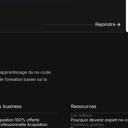
Rejoindre
l’apprentissage du no-code.
e formation basée sur la
s business
Ressources
Les métiers
cquisition 100% offerte
Pourquoi devenir expert no-
ofessionnelle Acquisition
Contenus gratuits