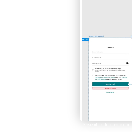
Développe des e-comm
grâce à Framer et Sho
Claude IA
Propulse tes compétenc
sur Claude et Convert
Comparer les formations
Ensemble de connexions e