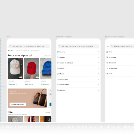
erces Shopify sur-mesure
design sans limites
pify
Formation Shopify
Conçois des e-commerces d
es avec l'IA en te formant
et performants
ex
Formation Claude IA
Maîtrise l'IA pour le no-code
ntre frames définissant le comportement interactif : chaque intera
une Action et, le cas échéant, une Animation ou un Scroll Behavior.