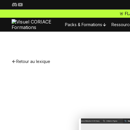
🚨 F
Packs & Formations
Ressourc
Resso
Nos packs complets
Fo
Retour au lexique
Freelance Pro
Pour 
Accède à toutes nos f
S
ta carrière de freelan
Nos m
Webdesigner Pro
C
Maitrise les meilleurs 
Nos m
tes sites comme un ma
E-commerce Pro