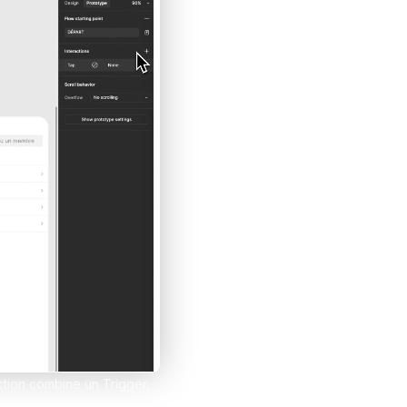
et tes clients grâce à Notion
esign
ction combine un Trigger,