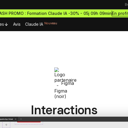
B
En profi
LASH PROMO : Formation Claude IA -30% -
05j 09h 09min
Nouveau
es
Avis
Claude IA
urces Premium
Ressources & actualités
Formations outils
Blog
rmations gratuites
Formation Webflow
découvrir le no-code
Lexique No-code
Design des sites haut de g
ormations et démarre
et performants
cripts Webflow
ce à succès
Figma
eilleurs scripts Webflow
Les métiers du no-code
Formation Figma
omposants Framer
Bibliothèque de sites
Développe des maquettes d
outils no-code pour designer
eilleurs composants Framer
sites comme un pro
Interactions
estro
Formation Framer
Crée des sites animés et