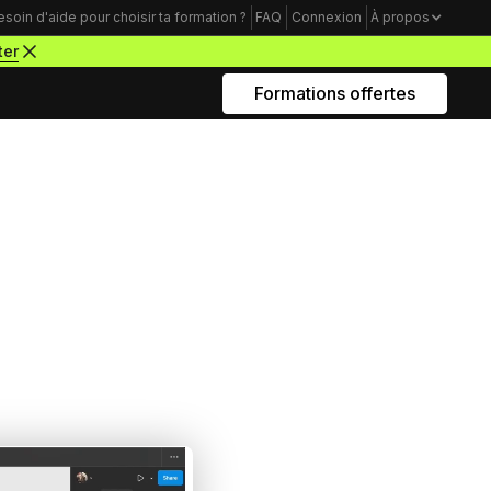
esoin d'aide pour choisir ta formation ?
FAQ
Connexion
À propos
ter
Formations offertes
Rejoins nous sur Youtube
Formations business
Acquisition Freelance
amme
Trouve tes premiers clients pour
démarrer ton activité de webdesigner
Mindset Freelance
e
Bâtis un mental d’acier pour lancer ta
carrière d’entrepreneur à succès
Productivité Freelance
Apprends à gérer ton temps personnel