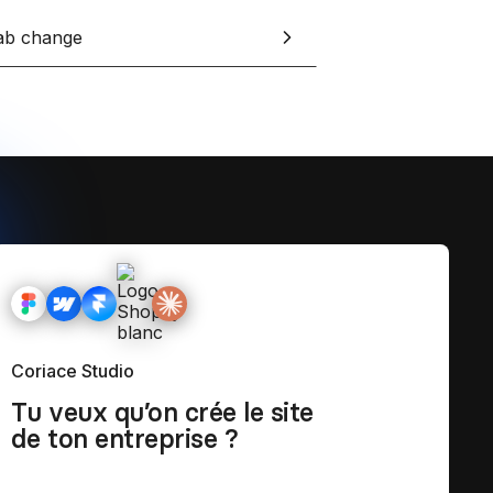
et tes clients grâce à Notion
ab change
esign
Coriace Studio
Tu veux qu’on crée le site
de ton entreprise ?