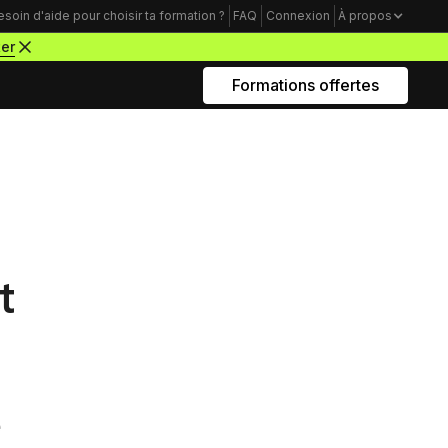
esoin d'aide pour choisir ta formation ?
FAQ
Connexion
À propos
ter
Formations offertes
Rejoins nous sur Youtube
Formations business
Acquisition Freelance
amme
Trouve tes premiers clients pour
démarrer ton activité de webdesigner
t
Mindset Freelance
oordonnées globales de la
e
Bâtis un mental d’acier pour lancer ta
 des effets interactifs qui
carrière d’entrepreneur à succès
Productivité Freelance
Apprends à gérer ton temps personnel