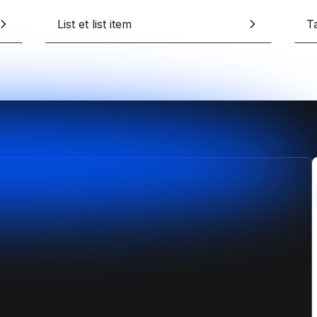
erces Shopify sur-mesure
design sans limites
pify
List et list item
T
Formation Shopify
Conçois des e-commerces d
es avec l'IA en te formant
et performants
ex
Formation Claude IA
Maîtrise l'IA pour le no-code