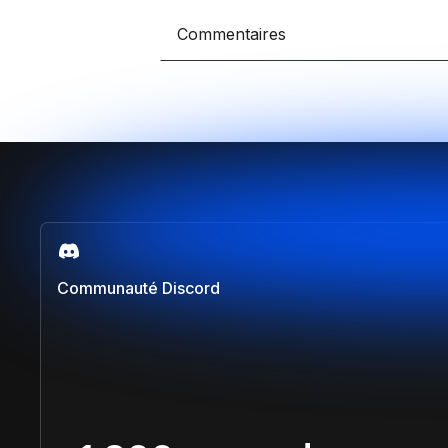
Développe des e-comm
grâce à Framer et Sho
Commentaires
Claude IA
Propulse tes compétenc
sur Claude et Convert
Comparer les formations
Communauté Discord