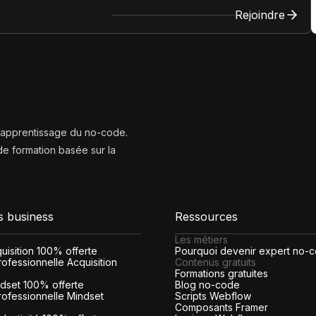
Rejoindre
l’apprentissage du no-code.
e formation basée sur la
s business
Ressources
Les métiers
cquisition 100% offerte
Pourquoi devenir expert no-
ofessionnelle Acquisition
Contenus gratuits
Formations gratuites
indset 100% offerte
Blog no-code
rofessionnelle Mindset
Scripts Webflow
Composants Framer