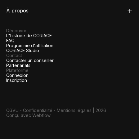
À propos
Découvrir
L"histoire de CORIACE
FAQ
Programme d'affiliation
CORIACE Studio
Contact
Contacter un conseiller
Partenariats
Plateforme
Connexion
Inscription
CGVU
-
Confidentialité
-
Mentions légales
|
2026
Conçu avec Webflow