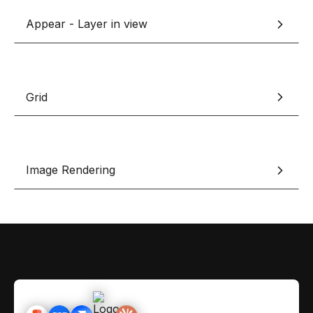
Contact
Scripts Webflow
Appear - Layer in view
Nos meilleurs scripts 
L'histoire de Coriace
Composants Fra
L'agence
L'équipe
Nos meilleurs composa
Grid
Devenir affilié(e)
Ressources & actualité
Blog
Image Rendering
Lexique No-code
Les métiers du n
Bibliothèque de si
Rejoins nous sur Youtu