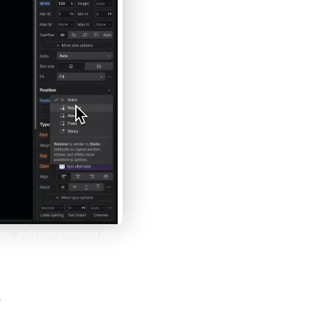
et tes clients grâce à Notion
esign
wport), indépendamment du
hat ou des CTA persistants.
n de layouts épinglés.