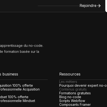
Rejoindre
l’apprentissage du no-code.
e formation basée sur la
s business
Ressources
Les métiers
cquisition 100% offerte
Pourquoi devenir expert no-
ofessionnelle Acquisition
Contenus gratuits
Formations gratuites
indset 100% offerte
Blog no-code
rofessionnelle Mindset
Scripts Webflow
Composants Framer