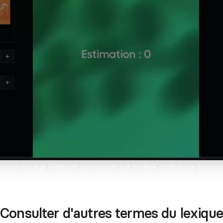
erces Shopify sur-mesure
design sans limites
pify
Formation Shopify
Conçois des e-commerces d
es avec l'IA en te formant
et performants
ex
Formation Claude IA
Maîtrise l'IA pour le no-code
osition qui fige l’élément par rapport à la fenêtre d’affichage (vie
’emploie pour des barres de navigation collantes, des boutons de c
ht/bottom/left deviennent relatives au viewport, simplifiant la créatio
Consulter d'autres termes du lexique