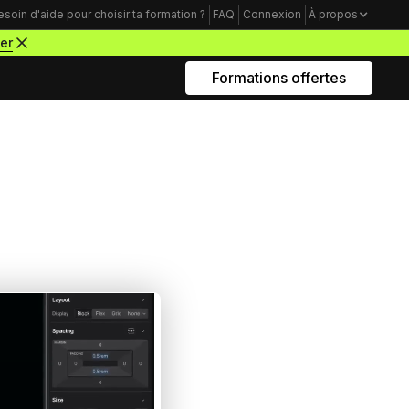
esoin d'aide pour choisir ta formation ?
FAQ
Connexion
À propos
ter
Formations offertes
Rejoins nous sur Youtube
Formations business
Acquisition Freelance
amme
Trouve tes premiers clients pour
démarrer ton activité de webdesigner
Mindset Freelance
e
Bâtis un mental d’acier pour lancer ta
carrière d’entrepreneur à succès
Productivité Freelance
Apprends à gérer ton temps personnel