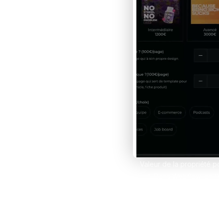
Développe des e-comm
grâce à Framer et Sho
Claude IA
Propulse tes compétenc
sur Claude et Convert
Comparer les formations
Valeur de la propriété p
scroll. Dans Webflow, on l
Les positions top/rig