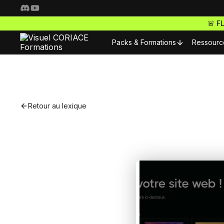
🚨 F
Packs & Formations
Ressourc
Resso
Nos packs complets
Fo
Retour au lexique
Freelance Pro
Pour 
Accède à toutes nos f
S
ta carrière de freelan
Nos m
Webdesigner Pro
C
Maitrise les meilleurs 
Nos m
tes sites comme un ma
E-commerce Pro