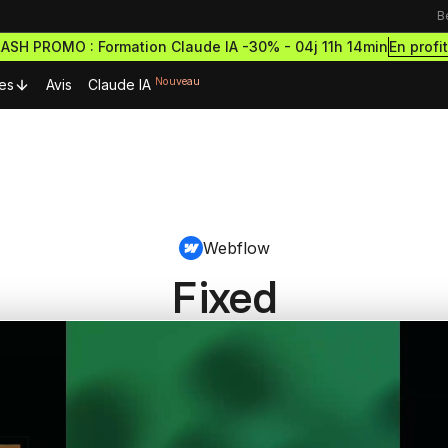
B
En profi
LASH PROMO : Formation Claude IA -30% -
04j 11h 14min
Nouveau
es
Avis
Claude IA
urces Premium
Ressources & actualités
Formations outils
Blog
rmations gratuites
Formation Webflow
découvrir le no-code
Webflow
Lexique No-code
Design des sites haut de g
ormations et démarre
et performants
cripts Webflow
ce à succès
Fixed
eilleurs scripts Webflow
Les métiers du no-code
Formation Figma
omposants Framer
Bibliothèque de sites
Développe des maquettes d
outils no-code pour designer
eilleurs composants Framer
sites comme un pro
estro
Formation Framer
Crée des sites animés et