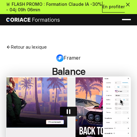
🚨 FLASH PROMO : Formation Claude IA -30%
En profiter
-
04j 09h 06min
Retour au lexique
Framer
Balance
Nouveau
Re
Retour
Ressources Premium
À propos
Retour
Formations gratui
Pour découvrir le no-c