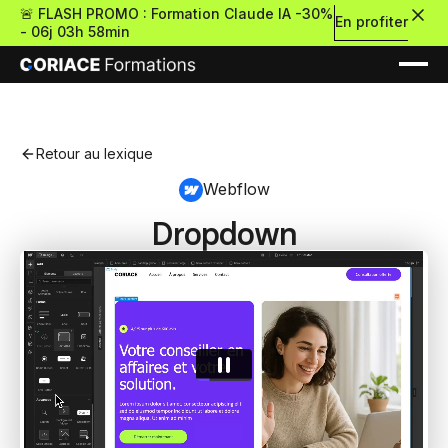
🚨 FLASH PROMO : Formation Claude IA -30%
En profiter
-
06j 03h 58min
Retour au lexique
Webflow
Dropdown
Nouveau
Re
Retour
Ressources Premium
À propos
Retour
Formations gratui
Pour découvrir le no-c