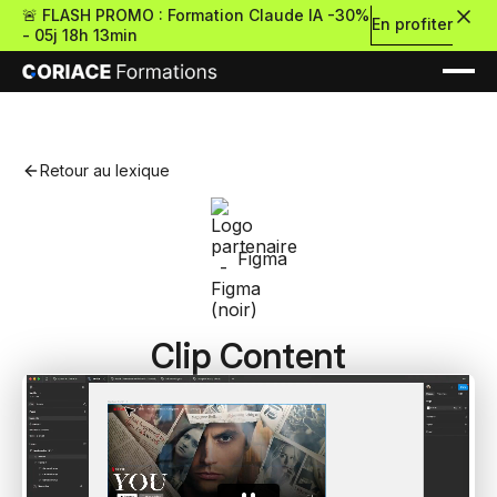
🚨 FLASH PROMO : Formation Claude IA -30%
En profiter
-
05j 18h 13min
Retour au lexique
Nouveau
Figma
Re
Clip Content
Retour
Ressources Premium
À propos
Retour
Formations gratui
Pour découvrir le no-c