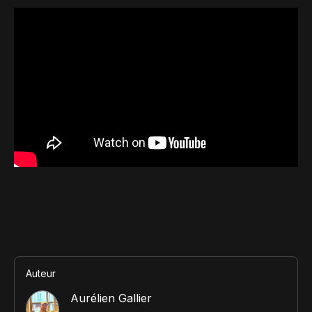
Contact
Scripts Webflow
Nos meilleurs scripts 
L'histoire de Coriace
Composants Fra
L'agence
L'équipe
Nos meilleurs composa
Devenir affilié(e)
Ressources & actualité
Blog
Lexique No-code
Les métiers du n
Bibliothèque de si
Auteur
Rejoins nous sur Youtu
Aurélien Gallier