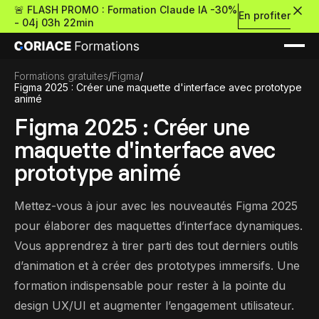
🚨 FLASH PROMO : Formation Claude IA -30%
En profiter
-
04j 03h 22min
Formations gratuites
/
Figma
/
Figma 2025 : Créer une maquette d'interface avec prototype
animé
Figma 2025 : Créer une
maquette d'interface avec
Nouveau
prototype animé
Mettez-vous à jour avec les nouveautés Figma 2025
Re
Retour
pour élaborer des maquettes d’interface dynamiques.
Vous apprendrez à tirer parti des tout derniers outils
Ressources Premium
d’animation et à créer des prototypes immersifs. Une
formation indispensable pour rester à la pointe du
À propos
Retour
Formations gratui
design UX/UI et augmenter l’engagement utilisateur.
Pour découvrir le no-c