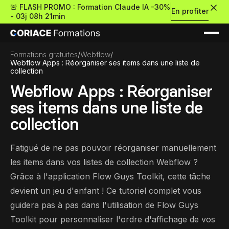
🚨 FLASH PROMO : Formation Claude IA -30%
En profiter
-
03j 08h 21min
Formations gratuites
/
Webflow
/
Webflow Apps : Réorganiser ses items dans une liste de
collection
Webflow Apps : Réorganiser
ses items dans une liste de
Nouveau
collection
Fatigué de ne pas pouvoir réorganiser manuellement
Re
Retour
les items dans vos listes de collection Webflow ?
Grâce à l'application Flow Guys Toolkit, cette tâche
Ressources Premium
devient un jeu d'enfant ! Ce tutoriel complet vous
guidera pas à pas dans l'utilisation de Flow Guys
À propos
Retour
Formations gratui
Toolkit pour personnaliser l'ordre d'affichage de vos
Pour découvrir le no-c