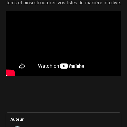
items et ainsi structurer vos listes de manière intuitive.
Contact
Scripts Webflow
Nos meilleurs scripts 
L'histoire de Coriace
Composants Fra
L'agence
L'équipe
Nos meilleurs composa
Devenir affilié(e)
Ressources & actualité
Blog
Lexique No-code
Les métiers du n
Bibliothèque de si
Rejoins nous sur Youtu
Auteur