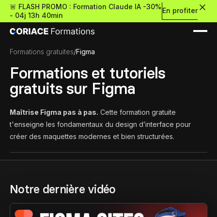
🚨 FLASH PROMO : Formation Claude IA -30%
En profiter
-
04j 13h 40min
Formations gratuites
/
Figma
Formations et tutoriels
gratuits sur Figma
Nouveau
Maîtrise Figma pas à pas.
Cette formation gratuite
t'enseigne les fondamentaux du design d’interface pour
créer des maquettes modernes et bien structurées.
Re
Retour
Ressources Premium
Notre dernière vidéo
À propos
Retour
Formations gratui
Pour découvrir le no-c