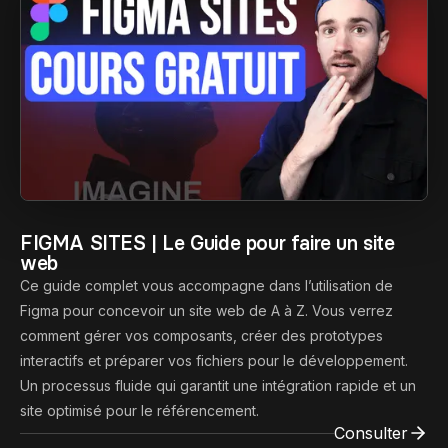
Contact
Scripts Webflow
Nos meilleurs scripts 
L'histoire de Coriace
Composants Fra
L'agence
L'équipe
Nos meilleurs composa
Devenir affilié(e)
Ressources & actualité
Blog
FIGMA SITES | Le Guide pour faire un site
Lexique No-code
web
Ce guide complet vous accompagne dans l’utilisation de
Les métiers du n
Figma pour concevoir un site web de A à Z. Vous verrez
comment gérer vos composants, créer des prototypes
Bibliothèque de si
interactifs et préparer vos fichiers pour le développement.
Un processus fluide qui garantit une intégration rapide et un
site optimisé pour le référencement.
Rejoins nous sur Youtu
Consulter