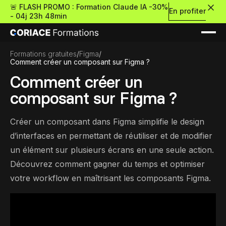
🚨 FLASH PROMO : Formation Claude IA -30%
En profiter
-
04j 23h 48min
Formations gratuites
/
Figma
/
Comment créer un composant sur Figma ?
Comment créer un
composant sur Figma ?
Nouveau
Créer un composant dans Figma simplifie le design
d’interfaces en permettant de réutiliser et de modifier
un élément sur plusieurs écrans en une seule action.
Re
Retour
Découvrez comment gagner du temps et optimiser
votre workflow en maîtrisant les composants Figma.
Ressources Premium
À propos
Retour
Formations gratui
Pour découvrir le no-c