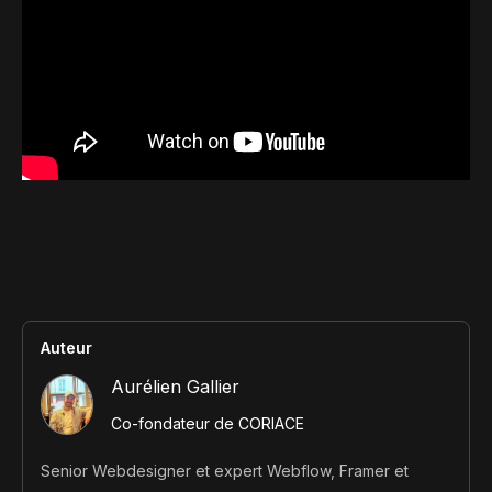
Contact
Scripts Webflow
Nos meilleurs scripts 
L'histoire de Coriace
Composants Fra
L'agence
L'équipe
Nos meilleurs composa
Devenir affilié(e)
Ressources & actualité
Blog
Lexique No-code
Les métiers du n
Auteur
Bibliothèque de si
Aurélien Gallier
Co-fondateur de CORIACE
Rejoins nous sur Youtu
Senior Webdesigner et expert Webflow, Framer et