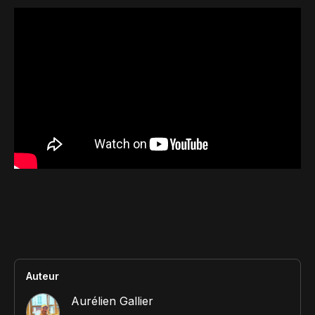
Contact
Scripts Webflow
Nos meilleurs scripts 
L'histoire de Coriace
Composants Fra
L'agence
L'équipe
Nos meilleurs composa
Devenir affilié(e)
Ressources & actualité
Blog
Lexique No-code
Les métiers du n
Bibliothèque de si
Auteur
Rejoins nous sur Youtu
Aurélien Gallier