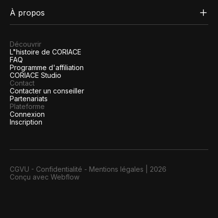
À propos
Découvrir
L"histoire de CORIACE
FAQ
Programme d'affiliation
CORIACE Studio
Contact
Contacter un conseiller
Partenariats
Plateforme
Connexion
Inscription
CGVU
-
Confidentialité
-
Mentions légales
|
2026
Conçu avec Webflow