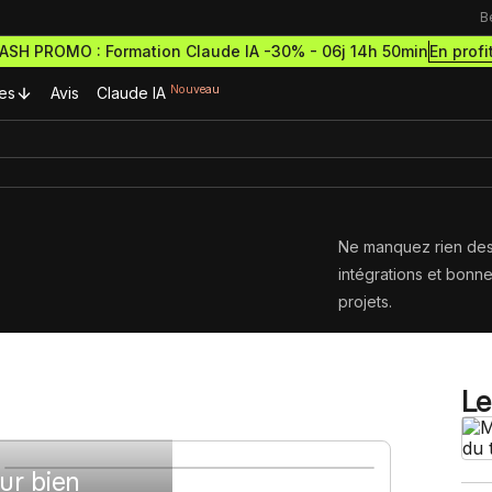
B
En profi
LASH PROMO : Formation Claude IA -30% -
06j 14h 50min
Nouveau
es
Avis
Claude IA
urces Premium
Ressources & actualités
Formations outils
Blog
rmations gratuites
Formation Webflow
Ne manquez rien des 
découvrir le no-code
intégrations et bonn
Lexique No-code
Design des sites haut de g
ormations et démarre
et performants
cripts Webflow
ce à succès
projets.
eilleurs scripts Webflow
Les métiers du no-code
Formation Figma
omposants Framer
Bibliothèque de sites
Développe des maquettes d
outils no-code pour designer
Le
eilleurs composants Framer
sites comme un pro
estro
Formation Framer
ur bien
Crée des sites animés et