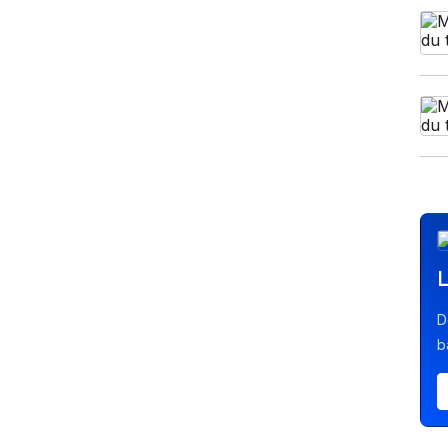
L
D
b