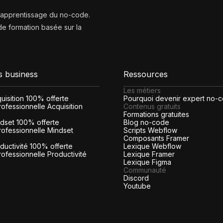
l’apprentissage du no-code.
e formation basée sur la
s business
Ressources
Les métiers
cquisition 100% offerte
Pourquoi devenir expert no-
ofessionnelle Acquisition
Contenus gratuits
Formations gratuites
indset 100% offerte
Blog no-code
rofessionnelle Mindset
Scripts Webflow
Composants Framer
roductivité 100% offerte
Lexique Webflow
rofessionnelle Productivité
Lexique Framer
Lexique Figma
Communauté
Discord
Youtube