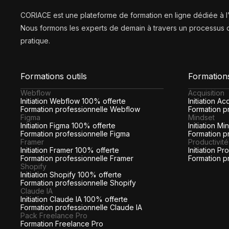
CORIACE est une plateforme de formation en ligne dédiée à 
Nous formons les experts de demain à travers un processus d
pratique.
Formations outils
Formation
Webflow
Acquisition
Initiation Webflow 100% offerte
Initiation A
Formation professionnelle Webflow
Formation pr
Figma
Mindset
Initiation Figma 100% offerte
Initiation M
Formation professionnelle Figma
Formation p
Framer
Productivité
Initiation Framer 100% offerte
Initiation P
Formation professionnelle Framer
Formation p
Shopify
Initiation Shopify 100% offerte
Formation professionnelle Shopify
Claude IA
Initiation Claude IA 100% offerte
Formation professionnelle Claude IA
Pack Freelance Pro
Formation Freelance Pro