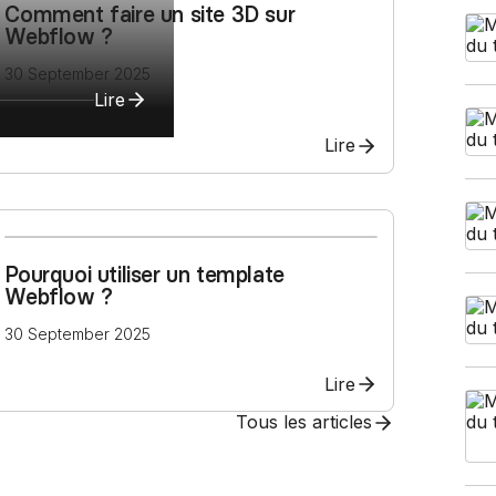
erces Shopify sur-mesure
Comment faire un site 3D sur
design sans limites
pify
Webflow ?
Formation Shopify
30 September 2025
Lire
Conçois des e-commerces d
es avec l'IA en te formant
et performants
ex
Lire
Formation Claude IA
Maîtrise l'IA pour le no-code
Pourquoi utiliser un template
Webflow ?
30 September 2025
Lire
Tous les articles