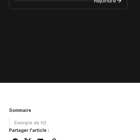
Rejoindre
et tes clients grâce à Notion
esign
Sommaire
Exemple de H2
Partager l'article :