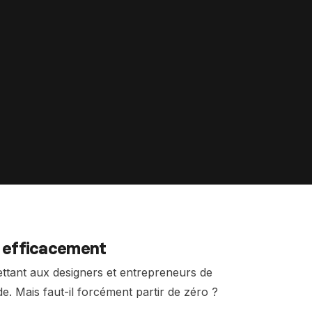
erces Shopify sur-mesure
design sans limites
pify
Formation Shopify
Conçois des e-commerces d
es avec l'IA en te formant
et performants
ex
Formation Claude IA
Maîtrise l'IA pour le no-code
t efficacement
tant aux designers et entrepreneurs de
 Mais faut-il forcément partir de zéro ?