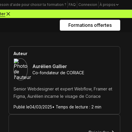
esoin d'aide pour choisir ta formation ?
FAQ
Connexion
À propos
ter
Formations offertes
Rejoins nous sur Youtube
Formations business
Auteur
Acquisition Freelance
Aurélien Gallier
Co-fondateur de CORIACE
amme
Trouve tes premiers clients pour
démarrer ton activité de webdesigner
Senior Webdesigner et expert Webflow, Framer et
Mindset Freelance
Figma, Aurélien incarne le visage de Coriace
e
Bâtis un mental d’acier pour lancer ta
Publié le
04/03/2025
• Temps de lecture :
2
min
carrière d’entrepreneur à succès
Productivité Freelance
Apprends à gérer ton temps personnel