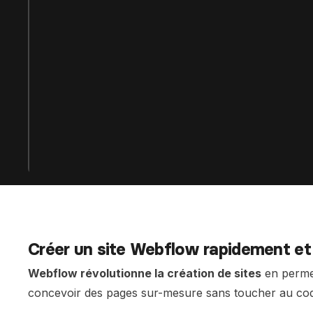
Développe des e-comm
grâce à Framer et Sho
Claude IA
Propulse tes compétenc
sur Claude et Convert
Comparer les formations
Créer un site Webflow rapidement e
Webflow révolutionne la création de sites
en permet
concevoir des pages sur-mesure sans toucher au code.