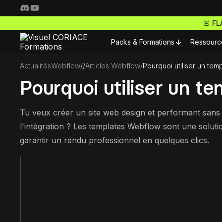
🚨 F
Packs & Formations
Ressourc
Actualités
Webflow
/
/
Articles Webflow
/
Pourquoi utiliser un te
Resso
Pourquoi utiliser un t
Nos packs complets
Fo
Freelance Pro
Tu veux créer un site web design et performant sans 
Pour 
l'intégration ? Les templates Webflow sont une soluti
Accède à toutes nos f
S
ta carrière de freelan
garantir un rendu professionnel en quelques clics.
Nos m
Webdesigner Pro
C
Maitrise les meilleurs 
Nos m
tes sites comme un ma
E-commerce Pro