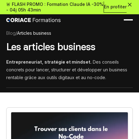
🚨 FLASH PROMO : Formation Claude IA -30%
En profiter
-
04j 05h 43min
Blog
/
Articles business
Les articles business
Entrepreneuriat, stratégie et mindset.
Des conseils
Nouveau
concrets pour lancer, structurer et développer un business
rentable grâce aux outils digitaux et au no-code.
Re
Retour
Ressources Premium
À propos
Retour
Formations gratui
Pour découvrir le no-c