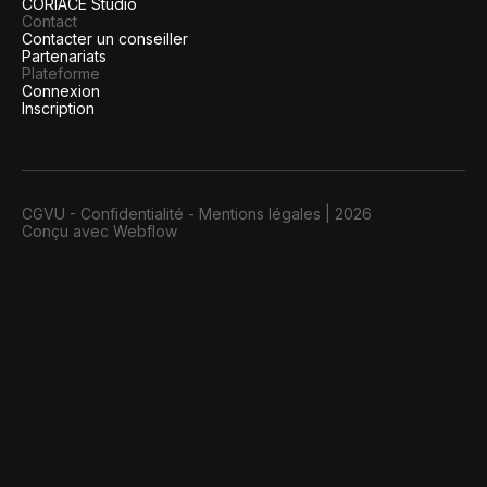
CORIACE Studio
Contact
Contacter un conseiller
Partenariats
Plateforme
Connexion
Inscription
CGVU
-
Confidentialité
-
Mentions légales
|
2026
Conçu avec Webflow