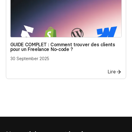
Contact
Scripts Webflow
Nos meilleurs scripts 
L'histoire de Coriace
Composants Fra
L'agence
L'équipe
Nos meilleurs composa
Devenir affilié(e)
GUIDE COMPLET : Comment trouver des clients
pour un Freelance No-code ?
Ressources & actualité
30 September 2025
Blog
Lire
Lexique No-code
Les métiers du n
Bibliothèque de si
Rejoins nous sur Youtu