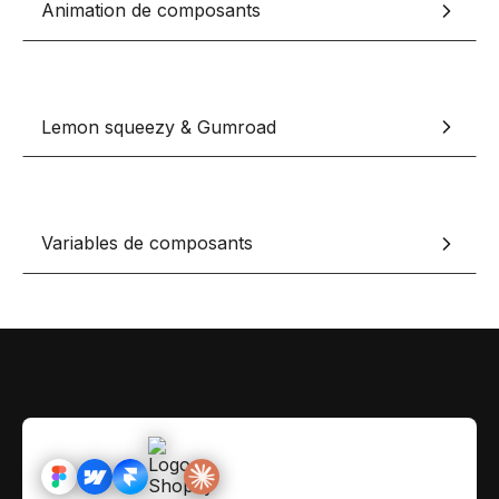
Animation de composants
Contact
Scripts Webflow
Nos meilleurs scripts 
L'histoire de Coriace
Composants Fra
L'agence
L'équipe
Nos meilleurs composa
Lemon squeezy & Gumroad
Devenir affilié(e)
Ressources & actualité
Variables de composants
Blog
Lexique No-code
Les métiers du n
Bibliothèque de si
Rejoins nous sur Youtu