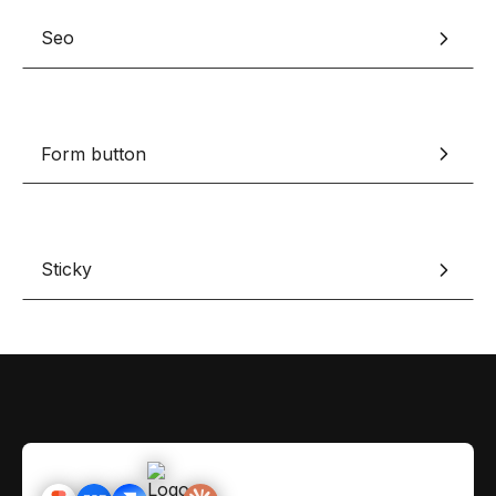
Contact
Scripts Webflow
Seo
Nos meilleurs scripts 
L'histoire de Coriace
Composants Fra
L'agence
L'équipe
Nos meilleurs composa
Form button
Devenir affilié(e)
Ressources & actualité
Blog
Sticky
Lexique No-code
Les métiers du n
Bibliothèque de si
Rejoins nous sur Youtu