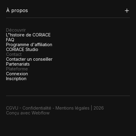
À propos
Découvrir
L"histoire de CORIACE
FAQ
Programme d'affiliation
CORIACE Studio
Contact
Contacter un conseiller
Partenariats
Plateforme
Connexion
Inscription
CGVU
-
Confidentialité
-
Mentions légales
|
2026
Conçu avec Webflow