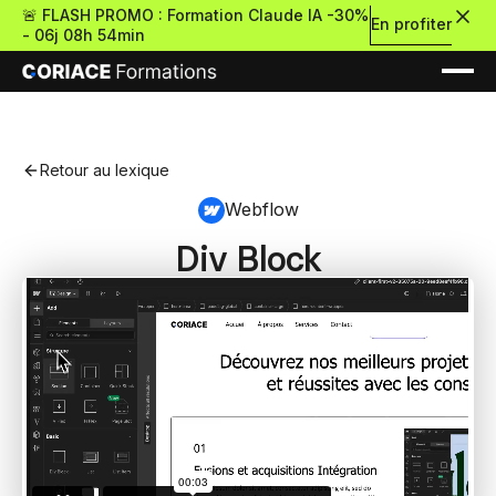
🚨 FLASH PROMO : Formation Claude IA -30%
En profiter
-
06j 08h 54min
Retour au lexique
Webflow
Div Block
Nouveau
Re
Retour
Ressources Premium
À propos
Retour
Formations gratui
Pour découvrir le no-c