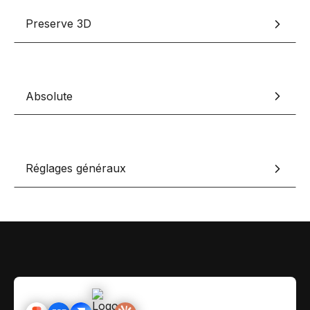
Contact
Scripts Webflow
Preserve 3D
Nos meilleurs scripts 
L'histoire de Coriace
Composants Fra
L'agence
L'équipe
Nos meilleurs composa
Absolute
Devenir affilié(e)
Ressources & actualité
Blog
Réglages généraux
Lexique No-code
Les métiers du n
Bibliothèque de si
Rejoins nous sur Youtu