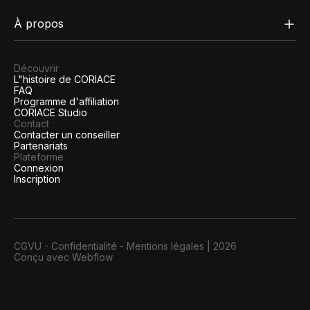
À propos
Découvrir
L"histoire de CORIACE
FAQ
Programme d'affiliation
CORIACE Studio
Contact
Contacter un conseiller
Partenariats
Plateforme
Connexion
Inscription
CGVU
-
Confidentialité
-
Mentions légales
|
2026
Conçu avec Webflow