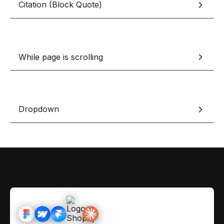
Citation (Block Quote)
Contact
Scripts Webflow
Nos meilleurs scripts 
L'histoire de Coriace
Composants Fra
L'agence
L'équipe
Nos meilleurs composa
While page is scrolling
Devenir affilié(e)
Ressources & actualité
Dropdown
Blog
Lexique No-code
Les métiers du n
Bibliothèque de si
Rejoins nous sur Youtu