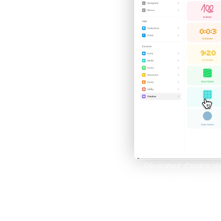
Développe des e-comm
grâce à Framer et Sho
Claude IA
Propulse tes compétenc
sur Claude et Convert
Comparer les formations
Générateur d’arrière‑pla
contrôles de couleur, d’