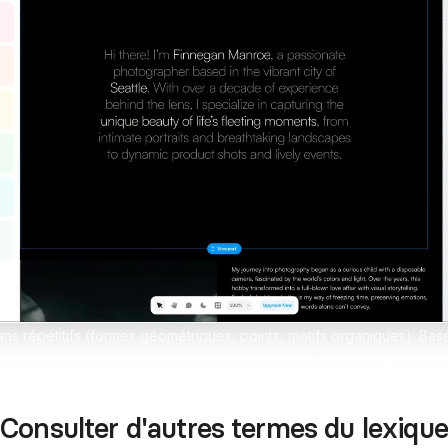
erces Shopify sur-mesure
design sans limites
pify
Formation Shopify
Conçois des e-commerces d
es avec l'IA en te formant
et performants
ex
Formation Claude IA
Maîtrise l'IA pour le no-code
ns répétitifs (formes géométriques, points, motifs organiques). Basé
échelle et de densité, tout en restant léger pour le rendu. Permet de
passer par un logiciel externe.
Consulter d'autres termes du lexique