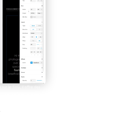
et tes clients grâce à Notion
esign
 sur le SVG, il offre des
 créer de la texture sans