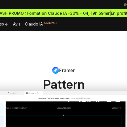
B
En profi
LASH PROMO : Formation Claude IA -30% -
04j 19h 59min
Nouveau
es
Avis
Claude IA
urces Premium
Ressources & actualités
Formations outils
Blog
rmations gratuites
Formation Webflow
découvrir le no-code
Framer
Lexique No-code
Design des sites haut de g
ormations et démarre
et performants
cripts Webflow
ce à succès
Pattern
eilleurs scripts Webflow
Les métiers du no-code
Formation Figma
omposants Framer
Bibliothèque de sites
Développe des maquettes d
outils no-code pour designer
eilleurs composants Framer
sites comme un pro
estro
Formation Framer
Crée des sites animés et