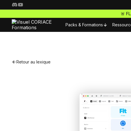
🚨 F
Packs & Formations
Ressourc
Resso
Nos packs complets
Fo
Retour au lexique
Freelance Pro
Pour 
Accède à toutes nos f
S
ta carrière de freelan
Nos m
Webdesigner Pro
C
Maitrise les meilleurs 
Nos m
tes sites comme un ma
E-commerce Pro