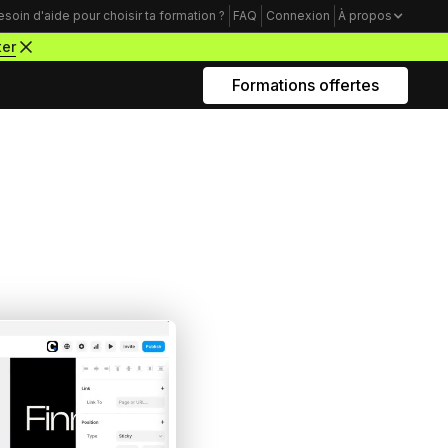
esoin d'aide pour choisir ta formation ?
FAQ
Connexion
À propos
ter
Formations offertes
Rejoins nous sur Youtube
Formations business
Acquisition Freelance
amme
Trouve tes premiers clients pour
démarrer ton activité de webdesigner
Mindset Freelance
e
Bâtis un mental d’acier pour lancer ta
carrière d’entrepreneur à succès
Productivité Freelance
Apprends à gérer ton temps personnel