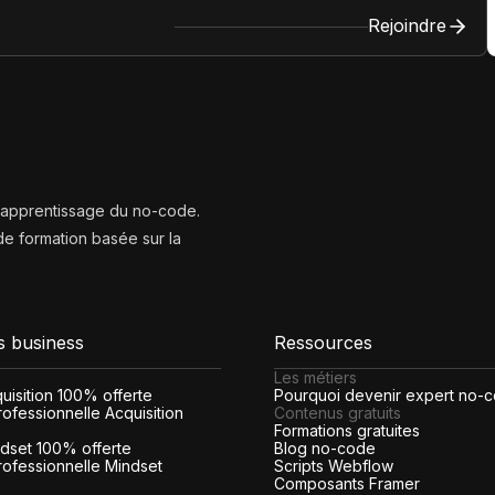
Rejoindre
l’apprentissage du no-code.
e formation basée sur la
s business
Ressources
Les métiers
cquisition 100% offerte
Pourquoi devenir expert no-
ofessionnelle Acquisition
Contenus gratuits
Formations gratuites
indset 100% offerte
Blog no-code
rofessionnelle Mindset
Scripts Webflow
Composants Framer