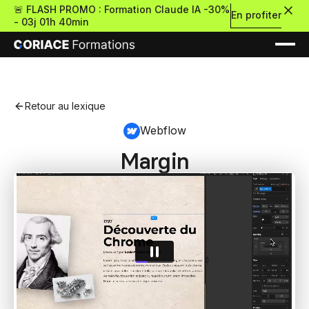
🚨 FLASH PROMO : Formation Claude IA -30%
En profiter
-
03j 01h 40min
Retour au lexique
Webflow
Margin
Nouveau
Re
Retour
Ressources Premium
À propos
Retour
Formations gratui
Pour découvrir le no-c