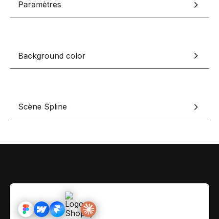
Paramètres
Contact
Scripts Webflow
Nos meilleurs scripts 
L'histoire de Coriace
Composants Fra
L'agence
L'équipe
Nos meilleurs composa
Background color
Devenir affilié(e)
Ressources & actualité
Scène Spline
Blog
Lexique No-code
Les métiers du n
Bibliothèque de si
Rejoins nous sur Youtu