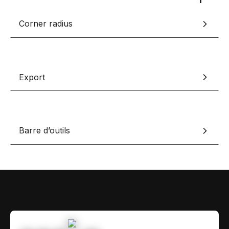
Contact
Scripts Webflow
Corner radius
Nos meilleurs scripts 
L'histoire de Coriace
Composants Fra
L'agence
L'équipe
Nos meilleurs composa
Devenir affilié(e)
Export
Ressources & actualité
Blog
Barre d’outils
Lexique No-code
Les métiers du n
Bibliothèque de si
Rejoins nous sur Youtu