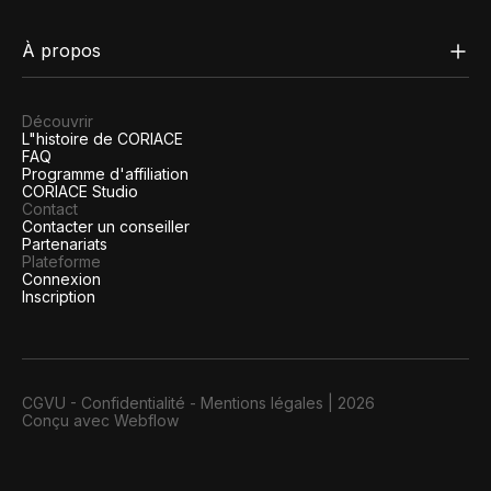
À propos
Découvrir
L"histoire de CORIACE
FAQ
Programme d'affiliation
CORIACE Studio
Contact
Contacter un conseiller
Partenariats
Plateforme
Connexion
Inscription
CGVU
-
Confidentialité
-
Mentions légales
|
2026
Conçu avec Webflow