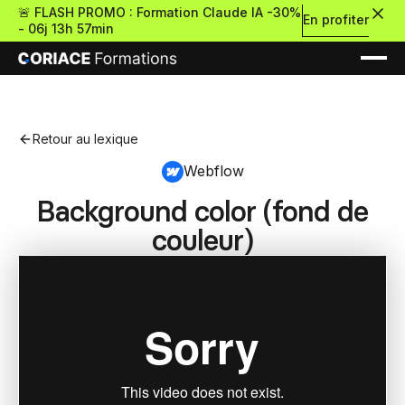
🚨 FLASH PROMO : Formation Claude IA -30%
En profiter
-
06j 13h 57min
Retour au lexique
Webflow
Background color (fond de
Nouveau
couleur)
Re
Retour
Ressources Premium
À propos
Retour
Formations gratui
Pour découvrir le no-c